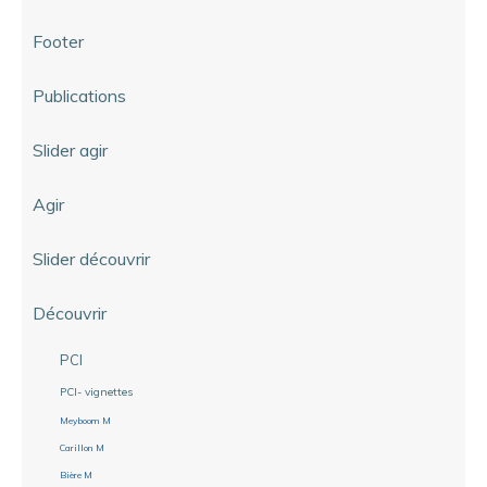
Footer
Publications
Slider agir
Agir
Slider découvrir
Découvrir
PCI
PCI- vignettes
Meyboom M
Carillon M
Bière M