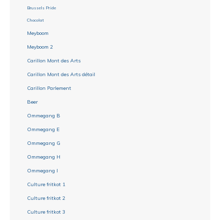
Brussels Pride
Chocolat
Meyboom
Meyboom 2
Carillon Mont des Arts
Carillon Mont des Arts détail
Carillon Parlement
Beer
Ommegang B
Ommegang E
Ommegang G
Ommegang H
Ommegang I
Culture fritkot 1
Culture fritkot 2
Culture fritkot 3