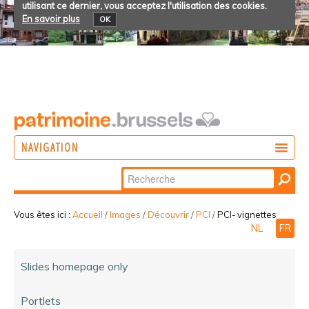
utilisant ce dernier, vous acceptez l'utilisation des cookies.
En savoir plus
OK
NAVIGATION
Chercher par
AGIR
Recherche
DÉCOUVRIR
avancée…
Vous êtes ici :
Accueil
/
Images
/
Découvrir
/
PCI
/
PCI- vignettes
NL
FR
PARTICIPER
Slides homepage only
Portlets