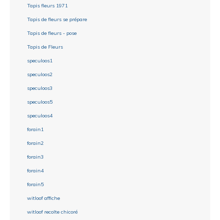
Tapis fleurs 1971
Tapis de fleurs se prépare
Tapis de fleurs - pose
Tapis de Fleurs
speculoos1
speculoos2
speculoos3
speculoos5
speculoos4
forain1
forain2
forain3
forain4
forain5
witloof affiche
witloof recolte chicoré