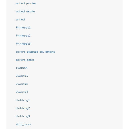
witloof planter
witloof recolte
witloof
Prinkeres1
Prinkeres2
Prinkeres3
parlers_zwanze_beulemans
parlers_decca
zwansA
ZwansB
ZwansC
ZwansD
clubbing1
clubbing2
clubbing3
strip_muur