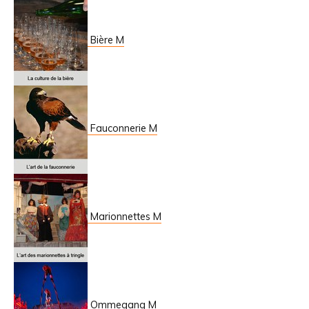
Bière M
Fauconnerie M
Marionnettes M
Ommegang M