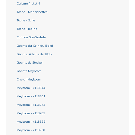
Culture fritkot 4
Toone - Marionnettes
Toone - Salle
Toone - mains
Carillon Ste-Gudule
Géants du Coin du Balai
Géants. Affiche de 1935
Géants de Stockel
Géants Meyboom
Cheval Meyboom
Meyboom - x118944
Meyboom - x118801
Meyboom - x118942
Meyboom - x118903
Meyboom - x118825
Meyboom - x118950