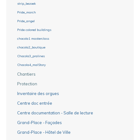
strip_bezoek
Pride_march
Pride_angel
Pride colored buildings
chocola1 masterclass
chocola2_boutique
Chocola3_pralines
Chocola4_malStory
Chantiers
Protection
Inventaire des orgues
Centre doc entrée
Centre documentation - Salle de lecture
Grand-Place - Façades
Grand-Place - Hôtel de Ville