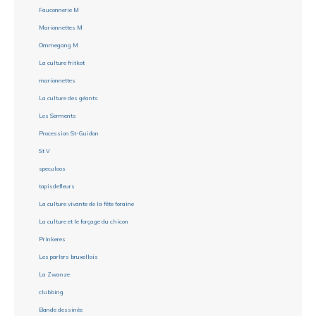
Fauconnerie M
Marionnettes M
Ommegang M
La culture fritkot
marionnettes
La culture des géants
Les Serments
Procession St-Guidon
St V
speculoos
tapisdefleurs
La culture vivante de la fête foraine
La culture et le forçage du chicon
Prinkeres
Les parlers bruxellois
La Zwanze
clubbing
Bande dessinée