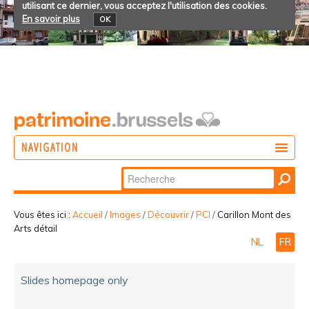
utilisant ce dernier, vous acceptez l'utilisation des cookies.
En savoir plus
OK
NAVIGATION
Chercher par
AGIR
Recherche
DÉCOUVRIR
avancée…
Vous êtes ici :
Accueil
/
Images
/
Découvrir
/
PCI
/
Carillon Mont des
Arts détail
PARTICIPER
NL
FR
Slides homepage only