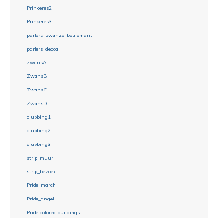
Prinkeres2
Prinkeres3
parlers_zwanze_beulemans
parlers_decca
zwansA
ZwansB
ZwansC
ZwansD
clubbing1
clubbing2
clubbing3
strip_muur
strip_bezoek
Pride_march
Pride_angel
Pride colored buildings