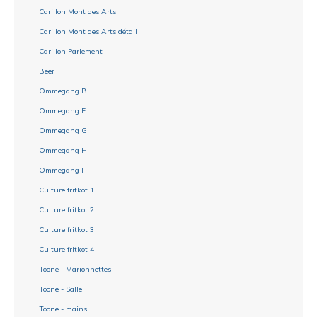
Carillon Mont des Arts
Carillon Mont des Arts détail
Carillon Parlement
Beer
Ommegang B
Ommegang E
Ommegang G
Ommegang H
Ommegang I
Culture fritkot 1
Culture fritkot 2
Culture fritkot 3
Culture fritkot 4
Toone - Marionnettes
Toone - Salle
Toone - mains