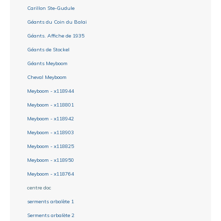
Carillon Ste-Gudule
Géants du Coin du Balai
Géants. Affiche de 1935
Géants de Stockel
Géants Meyboom
Cheval Meyboom
Meyboom - x118944
Meyboom - x118801
Meyboom - x118942
Meyboom - x118903
Meyboom - x118825
Meyboom - x118950
Meyboom - x118764
centre doc
serments arbalète 1
Serments arbalète 2