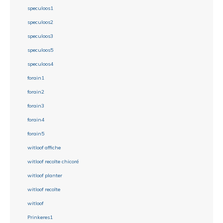
speculoos1
speculoos2
speculoos3
speculoos5
speculoos4
forain1
forain2
forain3
forain4
forain5
witloof affiche
witloof recolte chicoré
witloof planter
witloof recolte
witloof
Prinkeres1