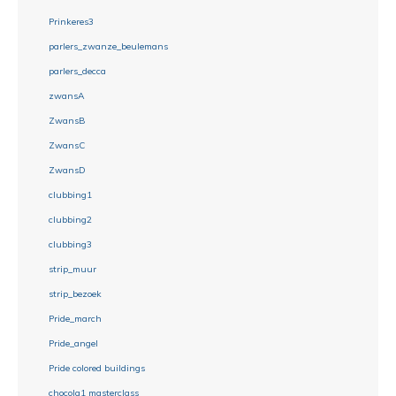
Prinkeres3
parlers_zwanze_beulemans
parlers_decca
zwansA
ZwansB
ZwansC
ZwansD
clubbing1
clubbing2
clubbing3
strip_muur
strip_bezoek
Pride_march
Pride_angel
Pride colored buildings
chocola1 masterclass