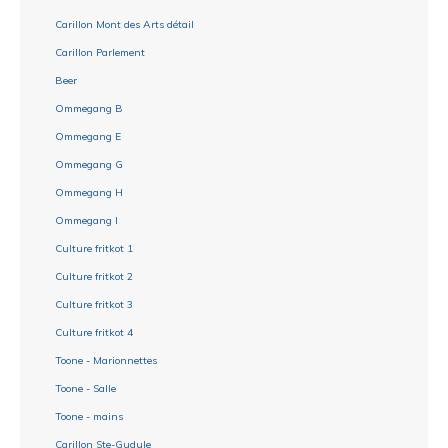
Carillon Mont des Arts détail
Carillon Parlement
Beer
Ommegang B
Ommegang E
Ommegang G
Ommegang H
Ommegang I
Culture fritkot 1
Culture fritkot 2
Culture fritkot 3
Culture fritkot 4
Toone - Marionnettes
Toone - Salle
Toone - mains
Carillon Ste-Gudule