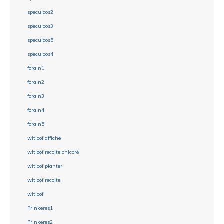
speculoos2
speculoos3
speculoos5
speculoos4
forain1
forain2
forain3
forain4
forain5
witloof affiche
witloof recolte chicoré
witloof planter
witloof recolte
witloof
Prinkeres1
Prinkeres2