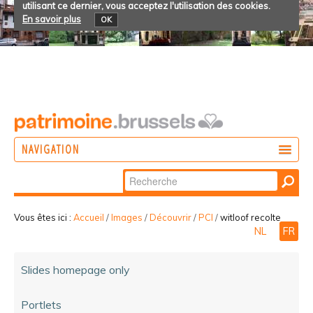
utilisant ce dernier, vous acceptez l'utilisation des cookies.
En savoir plus
OK
NAVIGATION
Chercher par
AGIR
Recherche
DÉCOUVRIR
avancée…
Vous êtes ici :
Accueil
/
Images
/
Découvrir
/
PCI
/
witloof recolte
NL
FR
PARTICIPER
Slides homepage only
Portlets