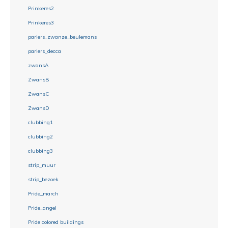
Prinkeres2
Prinkeres3
parlers_zwanze_beulemans
parlers_decca
zwansA
ZwansB
ZwansC
ZwansD
clubbing1
clubbing2
clubbing3
strip_muur
strip_bezoek
Pride_march
Pride_angel
Pride colored buildings