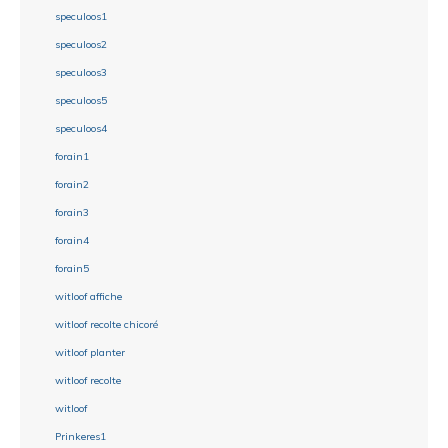
speculoos1
speculoos2
speculoos3
speculoos5
speculoos4
forain1
forain2
forain3
forain4
forain5
witloof affiche
witloof recolte chicoré
witloof planter
witloof recolte
witloof
Prinkeres1