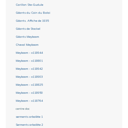
Carillon Ste-Gudule
Géants du Coin du Balai
Géants. Affiche de 1935
Géants de Stockel
Géants Meyboom
Cheval Meyboom
Meyboom - x118944
Meyboom - x118801
Meyboom - x118942
Meyboom - x118903
Meyboom - x118825
Meyboom - x118950
Meyboom - x118764
centre doc
serments arbalète 1
Serments arbalète 2