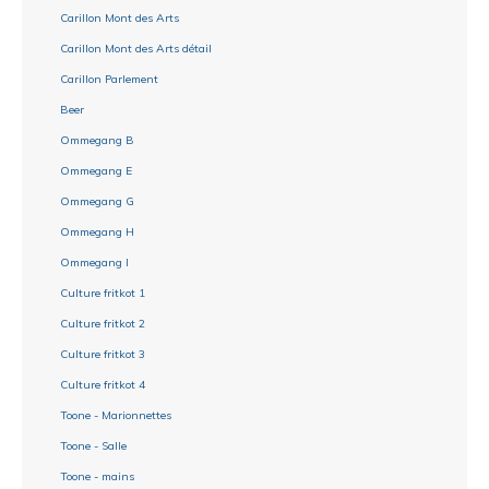
Carillon Mont des Arts
Carillon Mont des Arts détail
Carillon Parlement
Beer
Ommegang B
Ommegang E
Ommegang G
Ommegang H
Ommegang I
Culture fritkot 1
Culture fritkot 2
Culture fritkot 3
Culture fritkot 4
Toone - Marionnettes
Toone - Salle
Toone - mains