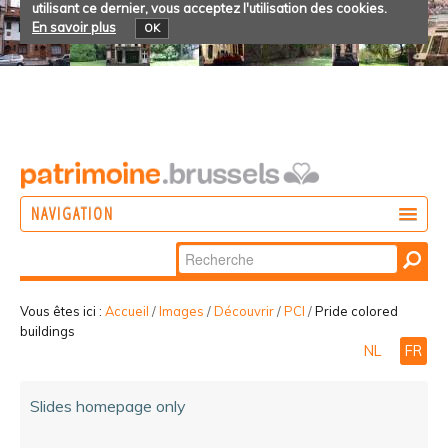
utilisant ce dernier, vous acceptez l'utilisation des cookies.
En savoir plus
OK
NAVIGATION
Chercher par
AGIR
Recherche
DÉCOUVRIR
avancée…
Vous êtes ici :
Accueil
/
Images
/
Découvrir
/
PCI
/
Pride colored
buildings
PARTICIPER
NL
FR
Slides homepage only