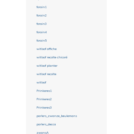
forain1
forain2
forain3
forain4
forain5
witloof affiche
witloof recolte chicoré
witloof planter
witloof recolte
witloof
Prinkeres1
Prinkeres2
Prinkeres3
parlers_zwanze_beulemans
parlers_decca
zwansA