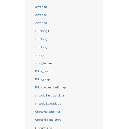
ZwansB
ZwansC
ZwansD
clubbing1
clubbing2
clubbing3
strip_muur
strip_bezoek
Pride_march
Pride_angel
Pride colored buildings
chocola1 masterclass
chocola2_boutique
Chocola3_pralines
Chocola4_malStory
Chantiers