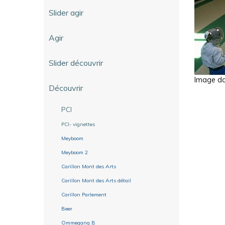
Slider agir
Agir
Slider découvrir
Image dan
Découvrir
PCI
PCI- vignettes
Meyboom
Meyboom 2
Carillon Mont des Arts
Carillon Mont des Arts détail
Carillon Parlement
Beer
Ommegang B