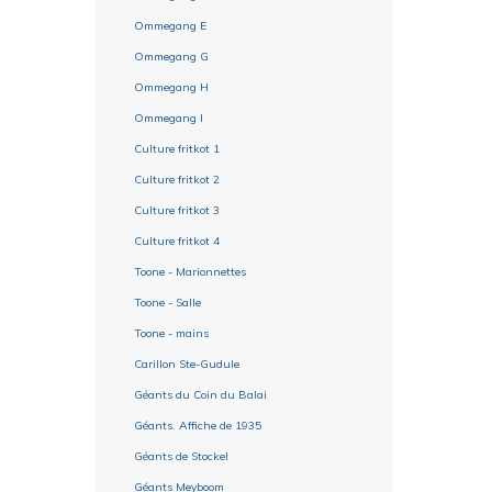
Ommegang E
Ommegang G
Ommegang H
Ommegang I
Culture fritkot 1
Culture fritkot 2
Culture fritkot 3
Culture fritkot 4
Toone - Marionnettes
Toone - Salle
Toone - mains
Carillon Ste-Gudule
Géants du Coin du Balai
Géants. Affiche de 1935
Géants de Stockel
Géants Meyboom