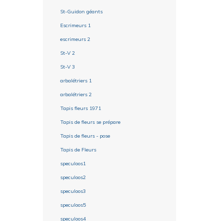
St-Guidon géants
Escrimeurs 1
escrimeurs 2
St-V 2
St-V 3
arbalétriers 1
arbalétriers 2
Tapis fleurs 1971
Tapis de fleurs se prépare
Tapis de fleurs - pose
Tapis de Fleurs
speculoos1
speculoos2
speculoos3
speculoos5
speculoos4