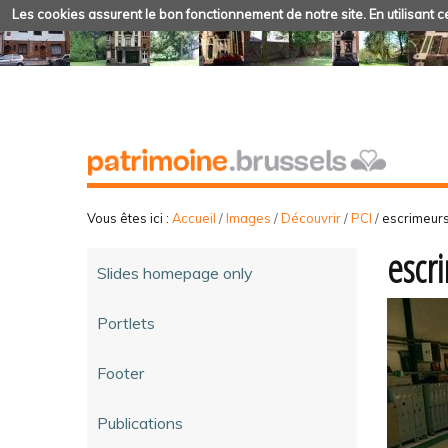
Les cookies assurent le bon fonctionnement de notre site. En utilisant ce
Vous êtes ici :
Accueil
/
Images
/
Découvrir
/
PCI
/
escrimeurs
escr
Slides homepage only
Portlets
Footer
Publications