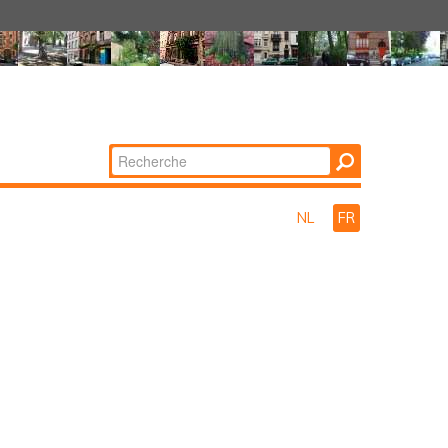
Chercher par
Recherche
avancée…
NL
FR