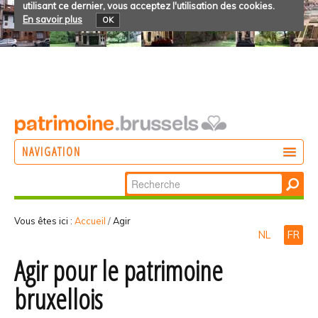
utilisant ce dernier, vous acceptez l'utilisation des cookies.
En savoir plus
OK
NAVIGATION
Chercher par
AGIR
Recherche
DÉCOUVRIR
avancée…
Vous êtes ici :
Accueil
/
Agir
NL
FR
PARTICIPER
Agir pour le patrimoine
bruxellois