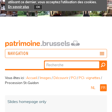
utilisant ce dernier, vous acceptez l'utilisation des cookies.
En savoir plus
OK
NAVIGATION
Chercher par
AGIR
Recherche
DÉCOUVRIR
avancée…
Vous êtes ici :
Accueil
/
Images
/
Découvrir
/
PCI
/
PCI- vignettes
/
Procession St-Guidon
PARTICIPER
NL
FR
Slides homepage only