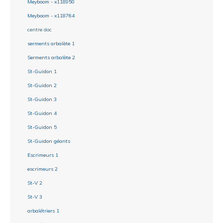
Meyboom - x118950
Meyboom - x118764
centre doc
serments arbalète 1
Serments arbalète 2
St-Guidon 1
St-Guidon 2
St-Guidon 3
St-Guidon 4
St-Guidon 5
St-Guidon géants
Escrimeurs 1
escrimeurs 2
St-V 2
St-V 3
arbalétriers 1