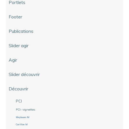
Portlets
Footer
Publications
Slider agir
Agir
Slider découvrir
Découvrir
PCI
PCI- vignettes
Meyboom M
Carillon M