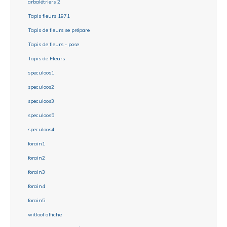
arbalétriers 2
Tapis fleurs 1971
Tapis de fleurs se prépare
Tapis de fleurs - pose
Tapis de Fleurs
speculoos1
speculoos2
speculoos3
speculoos5
speculoos4
forain1
forain2
forain3
forain4
forain5
witloof affiche