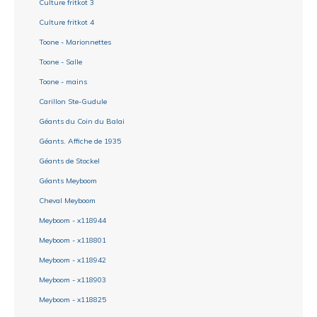
Culture fritkot 3
Culture fritkot 4
Toone - Marionnettes
Toone - Salle
Toone - mains
Carillon Ste-Gudule
Géants du Coin du Balai
Géants. Affiche de 1935
Géants de Stockel
Géants Meyboom
Cheval Meyboom
Meyboom - x118944
Meyboom - x118801
Meyboom - x118942
Meyboom - x118903
Meyboom - x118825