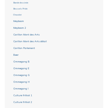
Bande dessinée
Brussels Pride
Chocolat
Meyboom
Meyboom 2
Carillon Mont des Arts
Carillon Mont des Arts détail
Carillon Parlement
Beer
Ommegang B
Ommegang E
Ommegang G
Ommegang H
Ommegang I
Culture fritkot 1
Culture fritkot 2