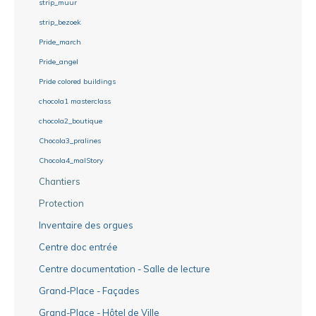
strip_muur
strip_bezoek
Pride_march
Pride_angel
Pride colored buildings
chocola1 masterclass
chocola2_boutique
Chocola3_pralines
Chocola4_malStory
Chantiers
Protection
Inventaire des orgues
Centre doc entrée
Centre documentation - Salle de lecture
Grand-Place - Façades
Grand-Place - Hôtel de Ville