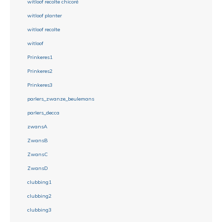
witloof recolte chicoré
witloof planter
witloof recolte
witloof
Prinkeres1
Prinkeres2
Prinkeres3
parlers_zwanze_beulemans
parlers_decca
zwansA
ZwansB
ZwansC
ZwansD
clubbing1
clubbing2
clubbing3