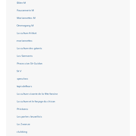
Bière M
Fauconnerie M
Marionnettes M
Ommegang M
La culture fritkot
marionnettes
La culture des géants
Les Serments
Procession St-Guidon
St V
speculoos
tapisdefleurs
La culture vivante de la fête foraine
La culture et le forçage du chicon
Prinkeres
Les parlers bruxellois
La Zwanze
clubbing