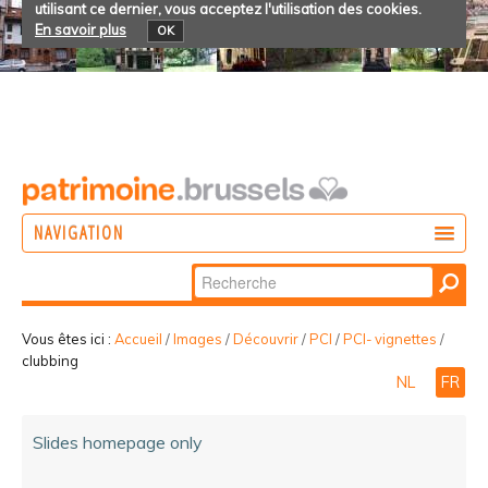
utilisant ce dernier, vous acceptez l'utilisation des cookies.
En savoir plus
OK
NAVIGATION
Chercher par
AGIR
Recherche
DÉCOUVRIR
avancée…
Vous êtes ici :
Accueil
/
Images
/
Découvrir
/
PCI
/
PCI- vignettes
/
clubbing
PARTICIPER
NL
FR
Slides homepage only