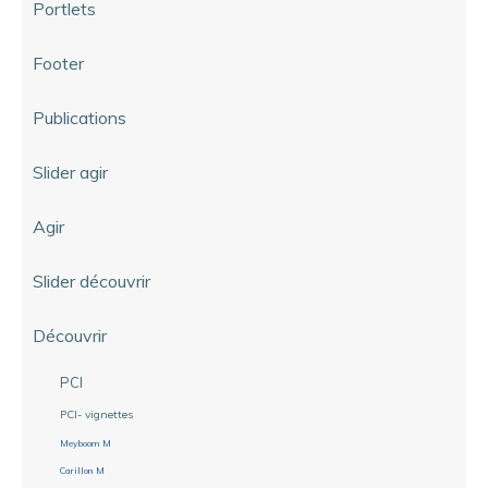
Portlets
Footer
Publications
Slider agir
Agir
Slider découvrir
Découvrir
PCI
PCI- vignettes
Meyboom M
Carillon M