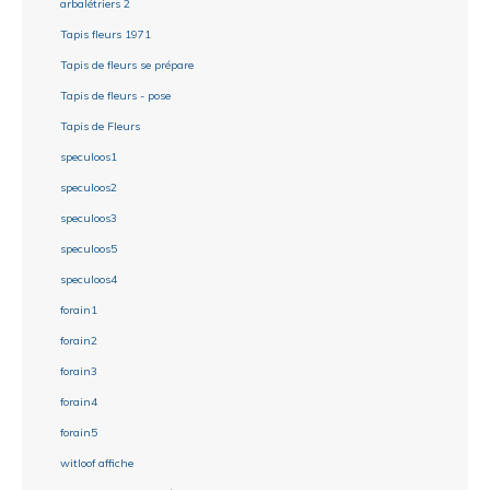
arbalétriers 2
Tapis fleurs 1971
Tapis de fleurs se prépare
Tapis de fleurs - pose
Tapis de Fleurs
speculoos1
speculoos2
speculoos3
speculoos5
speculoos4
forain1
forain2
forain3
forain4
forain5
witloof affiche