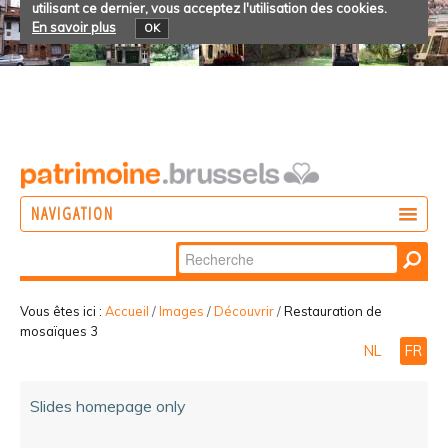
utilisant ce dernier, vous acceptez l'utilisation des cookies.
En savoir plus
OK
NAVIGATION
Chercher par
AGIR
Recherche
DÉCOUVRIR
avancée…
Vous êtes ici :
Accueil
/
Images
/
Découvrir
/
Restauration de
mosaïques 3
PARTICIPER
NL
FR
Slides homepage only