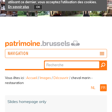
utilisant ce dernier, vous acceptez l'utilisation des cookies.
En savoir plus
OK
NAVIGATION
Chercher par
AGIR
Recherche
DÉCOUVRIR
avancée…
Vous êtes ici :
Accueil
/
Images
/
Découvrir
/
cheval marin -
restauration
PARTICIPER
NL
FR
Slides homepage only