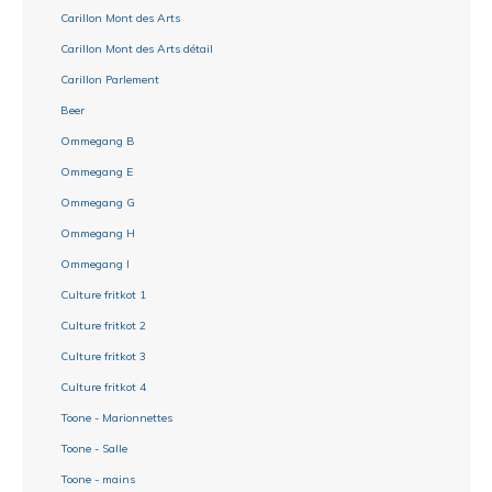
Carillon Mont des Arts
Carillon Mont des Arts détail
Carillon Parlement
Beer
Ommegang B
Ommegang E
Ommegang G
Ommegang H
Ommegang I
Culture fritkot 1
Culture fritkot 2
Culture fritkot 3
Culture fritkot 4
Toone - Marionnettes
Toone - Salle
Toone - mains