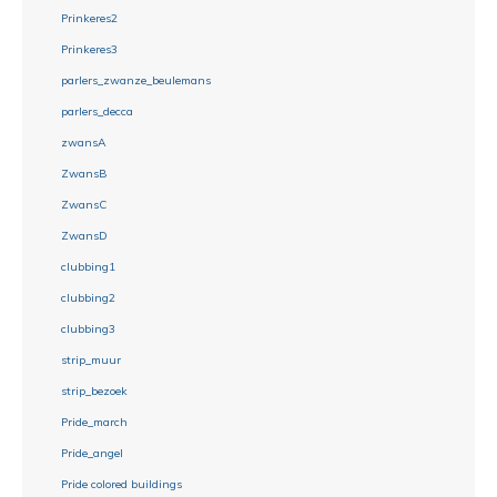
Prinkeres2
Prinkeres3
parlers_zwanze_beulemans
parlers_decca
zwansA
ZwansB
ZwansC
ZwansD
clubbing1
clubbing2
clubbing3
strip_muur
strip_bezoek
Pride_march
Pride_angel
Pride colored buildings