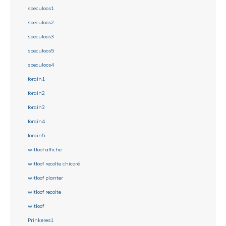
speculoos1
speculoos2
speculoos3
speculoos5
speculoos4
forain1
forain2
forain3
forain4
forain5
witloof affiche
witloof recolte chicoré
witloof planter
witloof recolte
witloof
Prinkeres1