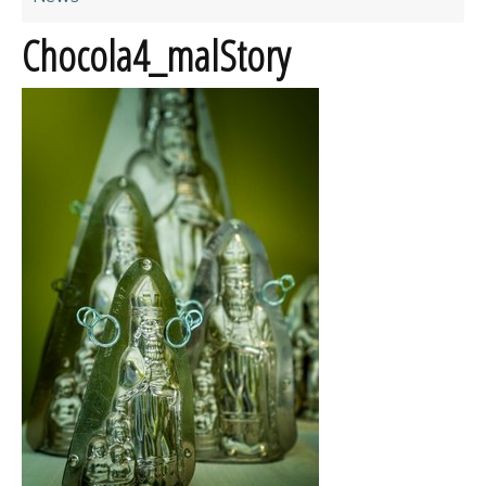
Chocola4_malStory