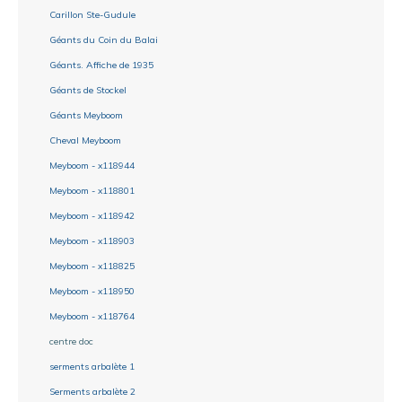
Carillon Ste-Gudule
Géants du Coin du Balai
Géants. Affiche de 1935
Géants de Stockel
Géants Meyboom
Cheval Meyboom
Meyboom - x118944
Meyboom - x118801
Meyboom - x118942
Meyboom - x118903
Meyboom - x118825
Meyboom - x118950
Meyboom - x118764
centre doc
serments arbalète 1
Serments arbalète 2