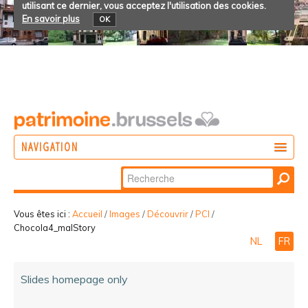
utilisant ce dernier, vous acceptez l'utilisation des cookies.
En savoir plus
OK
NAVIGATION
Chercher par
AGIR
Recherche
DÉCOUVRIR
avancée…
Vous êtes ici :
Accueil
/
Images
/
Découvrir
/
PCI
/
Chocola4_malStory
PARTICIPER
NL
FR
Slides homepage only