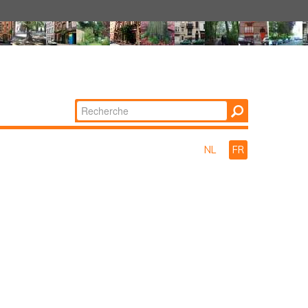
Chercher par
Recherche
avancée…
NL
FR