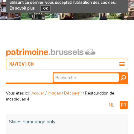
utilisant ce dernier, vous acceptez l'utilisation des cookies.
En savoir plus
OK
NAVIGATION
Chercher par
AGIR
Recherche
DÉCOUVRIR
avancée…
Vous êtes ici :
Accueil
/
Images
/
Découvrir
/
Restauration de
mosaïques 4
PARTICIPER
NL
FR
Slides homepage only