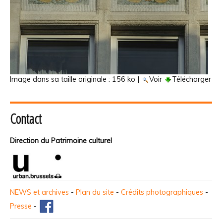
Image dans sa taille originale :
156 ko
|
Voir
Télécharger
Contact
Direction du Patrimoine culturel
NEWS et archives
-
Plan du site
-
Crédits photographiques
-
Presse
-