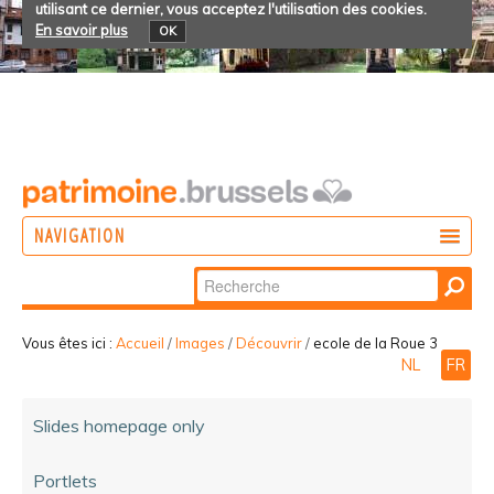
utilisant ce dernier, vous acceptez l'utilisation des cookies.
En savoir plus
OK
NAVIGATION
Chercher par
AGIR
Recherche
DÉCOUVRIR
avancée…
Vous êtes ici :
Accueil
/
Images
/
Découvrir
/
ecole de la Roue 3
NL
FR
PARTICIPER
Slides homepage only
Portlets