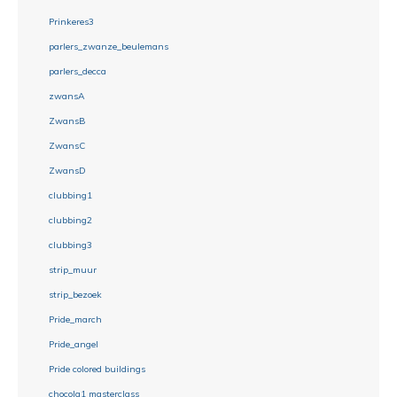
Prinkeres3
parlers_zwanze_beulemans
parlers_decca
zwansA
ZwansB
ZwansC
ZwansD
clubbing1
clubbing2
clubbing3
strip_muur
strip_bezoek
Pride_march
Pride_angel
Pride colored buildings
chocola1 masterclass