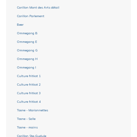
Carillon Mont des Arts détail
Carillon Parlement
Beer
Ommegang B
Ommegang E
Ommegang G
Ommegang H
Ommegang I
Culture fritkot 1
Culture fritkot 2
Culture fritkot 3
Culture fritkot 4
Toone - Marionnettes
Toone - Salle
Toone - mains
Carillon Ste-Gudule