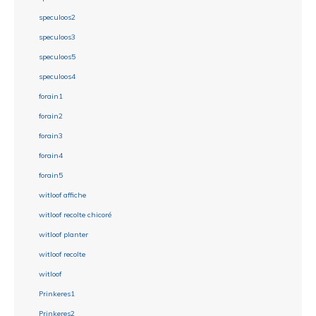
speculoos2
speculoos3
speculoos5
speculoos4
forain1
forain2
forain3
forain4
forain5
witloof affiche
witloof recolte chicoré
witloof planter
witloof recolte
witloof
Prinkeres1
Prinkeres2