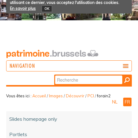
utilisant ce dernier, vous acceptez l'utilisation des cookies.
En savoir plus
OK
NAVIGATION
Chercher par
AGIR
Recherche
DÉCOUVRIR
avancée…
Vous êtes ici :
Accueil
/
Images
/
Découvrir
/
PCI
/
forain2
NL
FR
PARTICIPER
Slides homepage only
Portlets