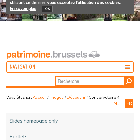
utilisant ce dernier, vous acceptez l'utilisation des cookies.
En savoir plus
OK
NAVIGATION
Chercher par
AGIR
Recherche
DÉCOUVRIR
avancée…
Vous êtes ici :
Accueil
/
Images
/
Découvrir
/
Conservatoire 4
NL
FR
PARTICIPER
Slides homepage only
Portlets