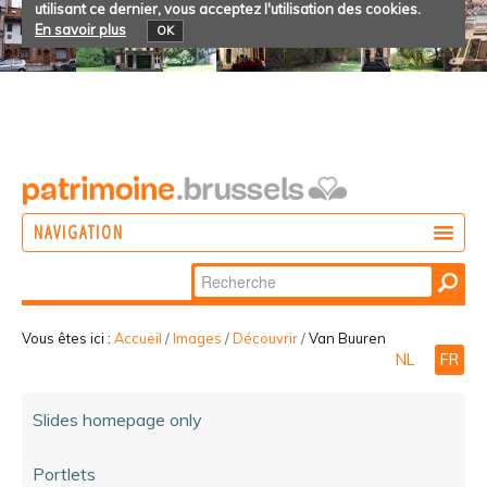
utilisant ce dernier, vous acceptez l'utilisation des cookies.
En savoir plus
OK
NAVIGATION
Chercher par
AGIR
Recherche
DÉCOUVRIR
avancée…
Vous êtes ici :
Accueil
/
Images
/
Découvrir
/
Van Buuren
NL
FR
PARTICIPER
Slides homepage only
Portlets