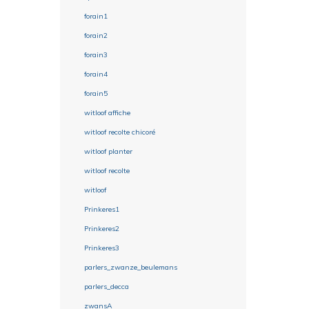
forain1
forain2
forain3
forain4
forain5
witloof affiche
witloof recolte chicoré
witloof planter
witloof recolte
witloof
Prinkeres1
Prinkeres2
Prinkeres3
parlers_zwanze_beulemans
parlers_decca
zwansA