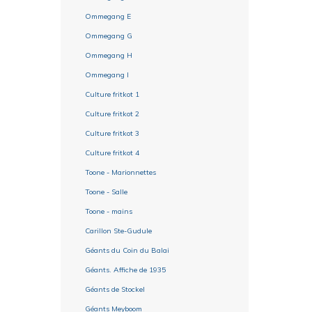
Ommegang E
Ommegang G
Ommegang H
Ommegang I
Culture fritkot 1
Culture fritkot 2
Culture fritkot 3
Culture fritkot 4
Toone - Marionnettes
Toone - Salle
Toone - mains
Carillon Ste-Gudule
Géants du Coin du Balai
Géants. Affiche de 1935
Géants de Stockel
Géants Meyboom