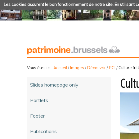
Les cookies assurent le bon fonctionnement de notre site. En utilisant ce
Vous êtes ici :
Accueil
/
Images
/
Découvrir
/
PCI
/
Culture frit
Cultu
Slides homepage only
Portlets
Footer
Publications