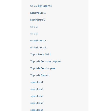
St-Guidon géants
Escrimeurs 1
escrimeurs 2
St-V 2
St-V 3
arbalétriers 1
arbalétriers 2
Tapis fleurs 1971
Tapis de fleurs se prépare
Tapis de fleurs - pose
Tapis de Fleurs
speculoos1
speculoos2
speculoos3
speculoos5
speculoos4