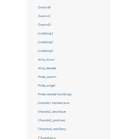
ZwansB
ZwansC
ZwansD
clubbing1
clubbing2
clubbing3
strip_muur
strip_bezoek
Pride_march
Pride_angel
Pride colored buildings
chocola1 masterclass
chocola2_boutique
Chocola3_pralines
Chocola4_malStory
Chantiers