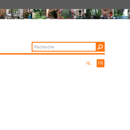
Chercher par
Recherche
avancée…
NL
FR