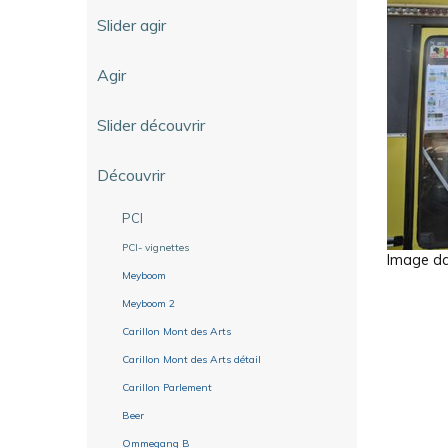
Slider agir
Agir
Slider découvrir
Découvrir
PCI
PCI- vignettes
Image dan
Meyboom
Meyboom 2
Carillon Mont des Arts
Carillon Mont des Arts détail
Carillon Parlement
Beer
Ommegang B