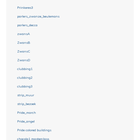
Prinkeres3
parlers_zwanze_beulemans
parlers_decca
zwansA
ZwansB
ZwansC
ZwansD
clubbing1
clubbing2
clubbing3
strip_muur
strip_bezoek
Pride_march
Pride_angel
Pride colored buildings
chocola1 masterclass