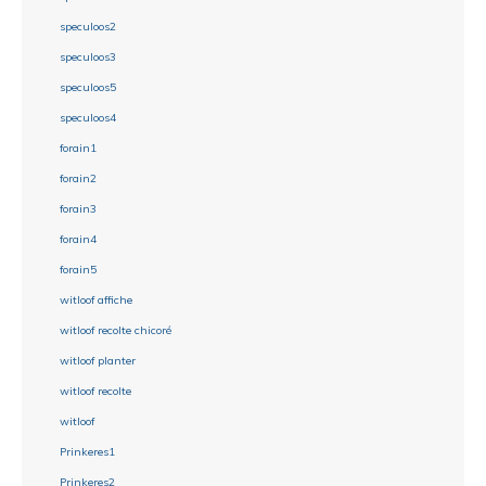
speculoos2
speculoos3
speculoos5
speculoos4
forain1
forain2
forain3
forain4
forain5
witloof affiche
witloof recolte chicoré
witloof planter
witloof recolte
witloof
Prinkeres1
Prinkeres2