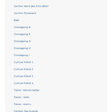
Carillon Mont des Arts détail
Carillon Parlement
Beer
Ommegang B
Ommegang E
Ommegang G
Ommegang H
Ommegang I
Culture fritkot 1
Culture fritkot 2
Culture fritkot 3
Culture fritkot 4
Toone - Marionnettes
Toone - Salle
Toone - mains
Carillon Ste-Gudule