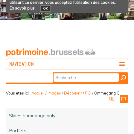
utilisant ce dernier, vous acceptez l'utilisation des cookies.
En savoir plus
OK
NAVIGATION
Chercher par
AGIR
Recherche
DÉCOUVRIR
avancée…
Vous êtes ici :
Accueil
/
Images
/
Découvrir
/
PCI
/
Ommegang G
NL
FR
PARTICIPER
Slides homepage only
Portlets