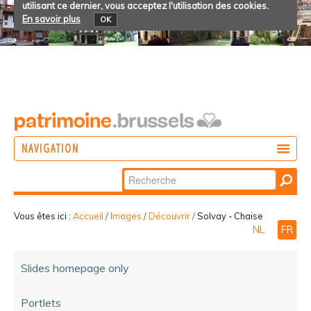
utilisant ce dernier, vous acceptez l'utilisation des cookies.
En savoir plus
OK
NAVIGATION
Chercher par
AGIR
Recherche
DÉCOUVRIR
avancée…
Vous êtes ici :
Accueil
/
Images
/
Découvrir
/
Solvay - Chaise
NL
FR
PARTICIPER
Slides homepage only
Portlets