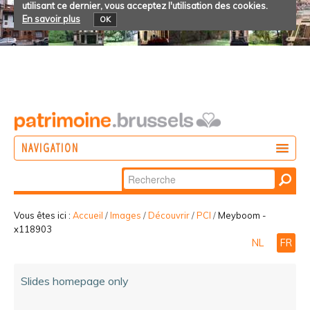
utilisant ce dernier, vous acceptez l'utilisation des cookies.
En savoir plus
OK
NAVIGATION
Chercher par
AGIR
Recherche
DÉCOUVRIR
avancée…
Vous êtes ici :
Accueil
/
Images
/
Découvrir
/
PCI
/
Meyboom -
x118903
PARTICIPER
NL
FR
Slides homepage only