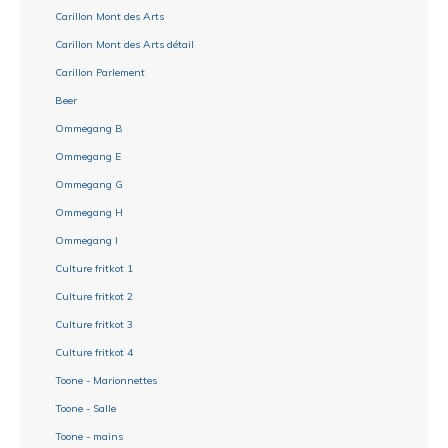
Carillon Mont des Arts
Carillon Mont des Arts détail
Carillon Parlement
Beer
Ommegang B
Ommegang E
Ommegang G
Ommegang H
Ommegang I
Culture fritkot 1
Culture fritkot 2
Culture fritkot 3
Culture fritkot 4
Toone - Marionnettes
Toone - Salle
Toone - mains