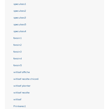
speculoos1
speculoos2
speculoos3
speculoos5
speculoos4
forain1
forain2
forain3
forain4
forain5
witloof affiche
witloof recolte chicoré
witloof planter
witloof recolte
witloof
Prinkeres1