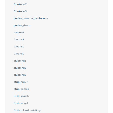
Prinkeres2
Prinkeres3
parlers_zwanze_beulemans
parlers_decca
zwansA
ZwansB
ZwansC
ZwansD
clubbing1
clubbing2
clubbing3
strip_muur
strip_bezoek
Pride_march
Pride_angel
Pride colored buildings