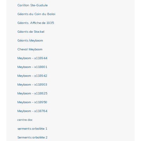
Carillon Ste-Gudule
Géants du Coin du Balai
Géants. Affiche de 1935
Géants de Stockel
Géants Meyboom
Cheval Meyboom
Meyboom - x118944
Meyboom - x118801
Meyboom - x118942
Meyboom - x118903
Meyboom - x118825
Meyboom - x118950
Meyboom - x118764
centre doc
serments arbalète 1
Serments arbalète 2