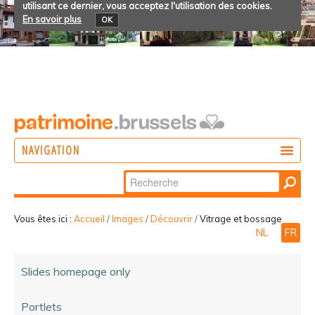
utilisant ce dernier, vous acceptez l'utilisation des cookies.
En savoir plus
OK
NAVIGATION
Chercher par
AGIR
Recherche
DÉCOUVRIR
avancée…
Vous êtes ici :
Accueil
/
Images
/
Découvrir
/
Vitrage et bossage
NL
FR
PARTICIPER
Slides homepage only
Portlets