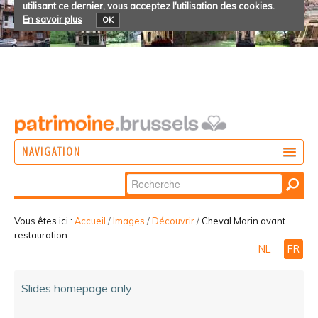
utilisant ce dernier, vous acceptez l'utilisation des cookies.
En savoir plus
OK
NAVIGATION
Chercher par
AGIR
Recherche
DÉCOUVRIR
avancée…
Vous êtes ici :
Accueil
/
Images
/
Découvrir
/
Cheval Marin avant
restauration
PARTICIPER
NL
FR
Slides homepage only