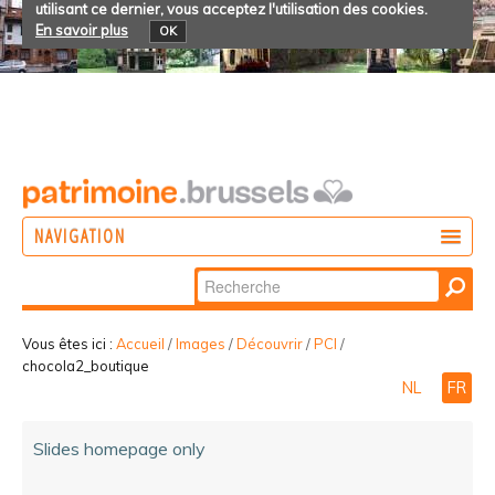
utilisant ce dernier, vous acceptez l'utilisation des cookies.
En savoir plus
OK
NAVIGATION
Chercher par
AGIR
Recherche
DÉCOUVRIR
avancée…
Vous êtes ici :
Accueil
/
Images
/
Découvrir
/
PCI
/
chocola2_boutique
PARTICIPER
NL
FR
Slides homepage only