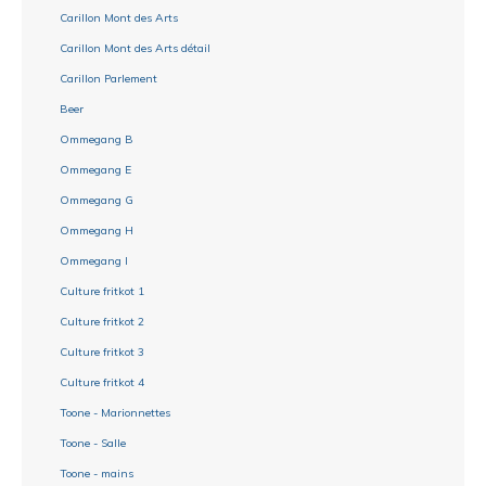
Carillon Mont des Arts
Carillon Mont des Arts détail
Carillon Parlement
Beer
Ommegang B
Ommegang E
Ommegang G
Ommegang H
Ommegang I
Culture fritkot 1
Culture fritkot 2
Culture fritkot 3
Culture fritkot 4
Toone - Marionnettes
Toone - Salle
Toone - mains