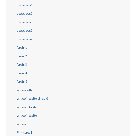
speculoos1
speculoos2
speculoos3
speculoos5
speculoos4
forain1
forain2
forain3
forain4
forain5
witloof affiche
witloof recolte chicoré
witloof planter
witloof recolte
witloof
Prinkeres1