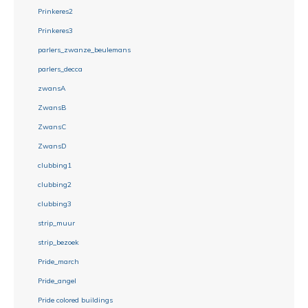
Prinkeres2
Prinkeres3
parlers_zwanze_beulemans
parlers_decca
zwansA
ZwansB
ZwansC
ZwansD
clubbing1
clubbing2
clubbing3
strip_muur
strip_bezoek
Pride_march
Pride_angel
Pride colored buildings