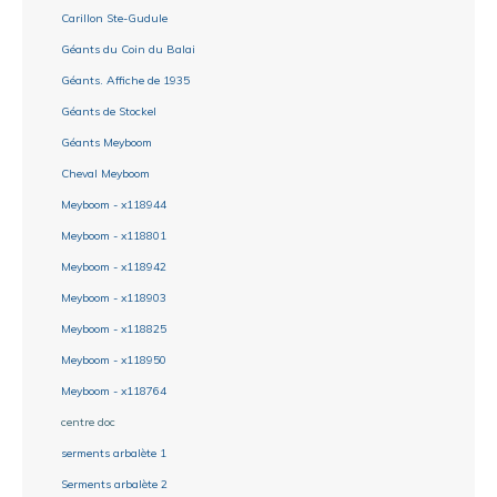
Carillon Ste-Gudule
Géants du Coin du Balai
Géants. Affiche de 1935
Géants de Stockel
Géants Meyboom
Cheval Meyboom
Meyboom - x118944
Meyboom - x118801
Meyboom - x118942
Meyboom - x118903
Meyboom - x118825
Meyboom - x118950
Meyboom - x118764
centre doc
serments arbalète 1
Serments arbalète 2