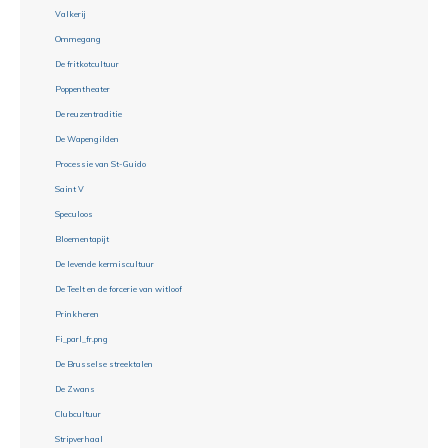
Valkerij
Ommegang
De fritkotcultuur
Poppentheater
De reuzentraditie
De Wapengilden
Processie van St-Guido
Saint V
Speculoos
Bloementapijt
De levende kermiscultuur
De Teelt en de forcerie van witloof
Prinkheren
Fi_parl_fr.png
De Brusselse streektalen
De Zwans
Clubcultuur
Stripverhaal