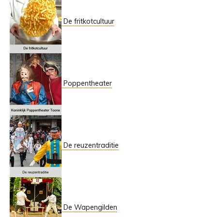
De fritkotcultuur
Poppentheater
De reuzentraditie
De Wapengilden