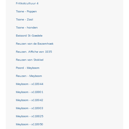
Fritkotcultuur 4
Toone - Poppen
Toone - Zaal
Toone - handen
Beiaard St-Goedele
Reuzen van de Bezemhoek
Reuzen. Affiche van 1935
Reuzen van Stokkel
Paard - Meyboom
Reuzen - Meyboom
Meyboom - x118944
Meyboom - x118801
Meyboom - x118942
Meyboom - x118903
Meyboom - x118825
Meyboom - x118950