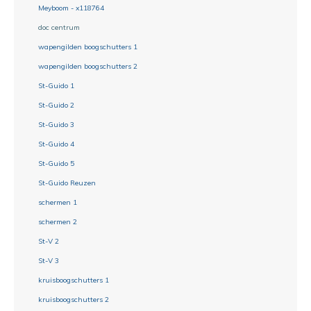
Meyboom - x118764
doc centrum
wapengilden boogschutters 1
wapengilden boogschutters 2
St-Guido 1
St-Guido 2
St-Guido 3
St-Guido 4
St-Guido 5
St-Guido Reuzen
schermen 1
schermen 2
St-V 2
St-V 3
kruisboogschutters 1
kruisboogschutters 2