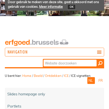
Door gebruik te maken van deze site, gaat u akkoord met ons
gebruik van cookies.
Meer informatie
OK
NAVIGATION
Zoek
DOEN
Geavanceerd
ONTDEKKEN
zoeken...
U bent hier:
Home
/
Beeld
/
Ontdekken
/
ICE
/
ICE vignetten
NL
FR
BELEVEN
Slides homepage only
Portlets