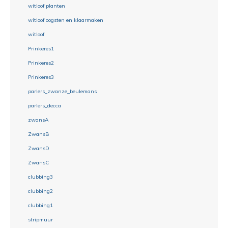
witloof planten
witloof oogsten en klaarmaken
witloof
Prinkeres1
Prinkeres2
Prinkeres3
parlers_zwanze_beulemans
parlers_decca
zwansA
ZwansB
ZwansD
ZwansC
clubbing3
clubbing2
clubbing1
stripmuur