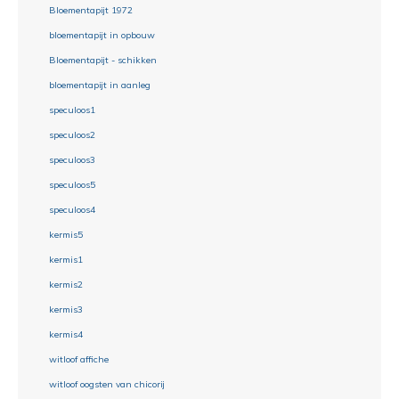
Bloementapijt 1972
bloementapijt in opbouw
Bloementapijt - schikken
bloementapijt in aanleg
speculoos1
speculoos2
speculoos3
speculoos5
speculoos4
kermis5
kermis1
kermis2
kermis3
kermis4
witloof affiche
witloof oogsten van chicorij