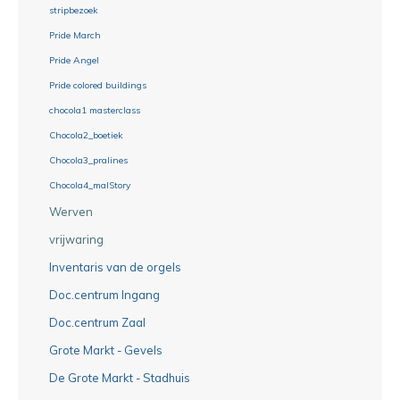
stripbezoek
Pride March
Pride Angel
Pride colored buildings
chocola1 masterclass
Chocola2_boetiek
Chocola3_pralines
Chocola4_malStory
Werven
vrijwaring
Inventaris van de orgels
Doc.centrum Ingang
Doc.centrum Zaal
Grote Markt - Gevels
De Grote Markt - Stadhuis