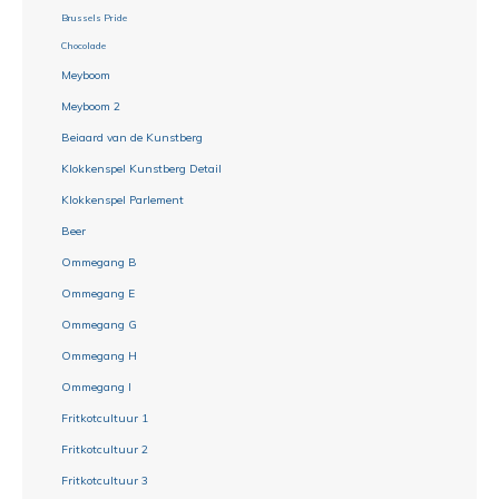
Brussels Pride
Chocolade
Meyboom
Meyboom 2
Beiaard van de Kunstberg
Klokkenspel Kunstberg Detail
Klokkenspel Parlement
Beer
Ommegang B
Ommegang E
Ommegang G
Ommegang H
Ommegang I
Fritkotcultuur 1
Fritkotcultuur 2
Fritkotcultuur 3