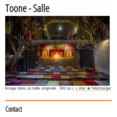
Toone - Salle
Image dans sa taille originale :
392 ko
|
Voir
Télécharger
Contact