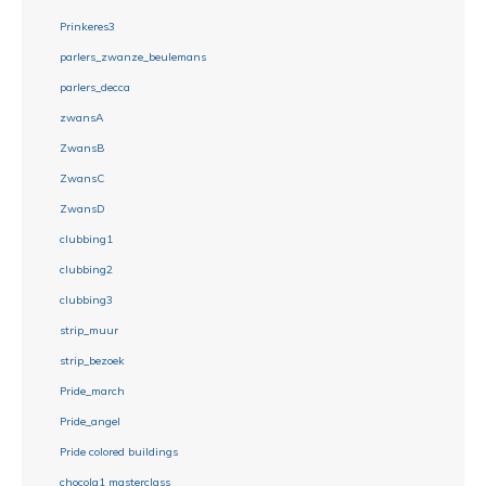
Prinkeres3
parlers_zwanze_beulemans
parlers_decca
zwansA
ZwansB
ZwansC
ZwansD
clubbing1
clubbing2
clubbing3
strip_muur
strip_bezoek
Pride_march
Pride_angel
Pride colored buildings
chocola1 masterclass