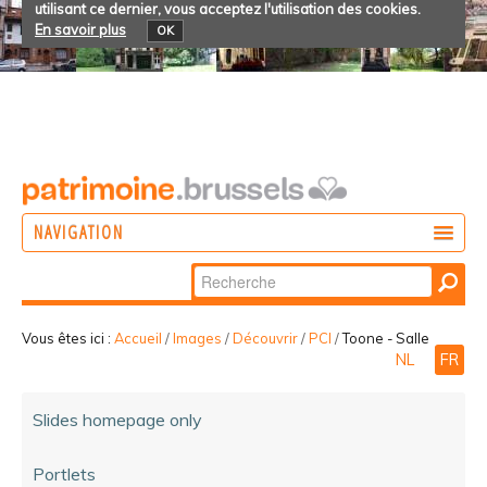
utilisant ce dernier, vous acceptez l'utilisation des cookies.
En savoir plus
OK
NAVIGATION
Chercher par
AGIR
Recherche
DÉCOUVRIR
avancée…
Vous êtes ici :
Accueil
/
Images
/
Découvrir
/
PCI
/
Toone - Salle
NL
FR
PARTICIPER
Slides homepage only
Portlets