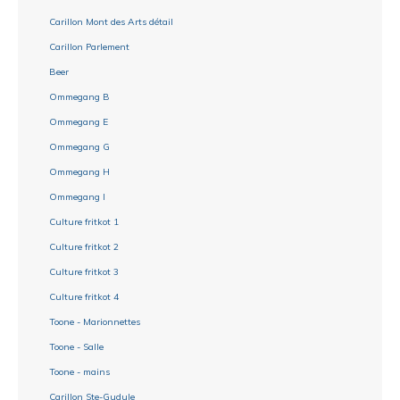
Carillon Mont des Arts détail
Carillon Parlement
Beer
Ommegang B
Ommegang E
Ommegang G
Ommegang H
Ommegang I
Culture fritkot 1
Culture fritkot 2
Culture fritkot 3
Culture fritkot 4
Toone - Marionnettes
Toone - Salle
Toone - mains
Carillon Ste-Gudule