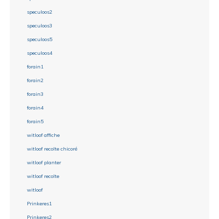
speculoos2
speculoos3
speculoos5
speculoos4
forain1
forain2
forain3
forain4
forain5
witloof affiche
witloof recolte chicoré
witloof planter
witloof recolte
witloof
Prinkeres1
Prinkeres2