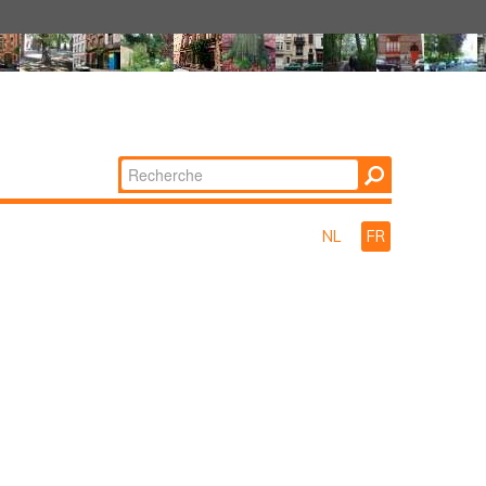
Chercher par
Recherche
avancée…
NL
FR