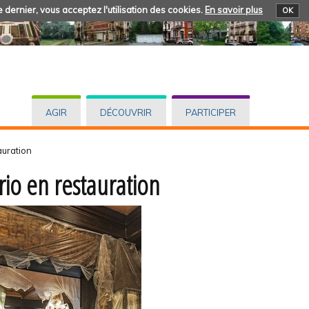
 dernier, vous acceptez l'utilisation des cookies.
En savoir plus
OK
AGIR
DÉCOUVRIR
PARTICIPER
auration
irio en restauration