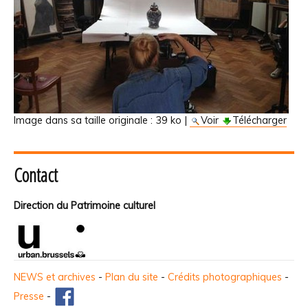
Image dans sa taille originale :
39 ko
|
Voir
Télécharger
Contact
Direction du Patrimoine culturel
NEWS et archives
-
Plan du site
-
Crédits photographiques
-
Presse
-