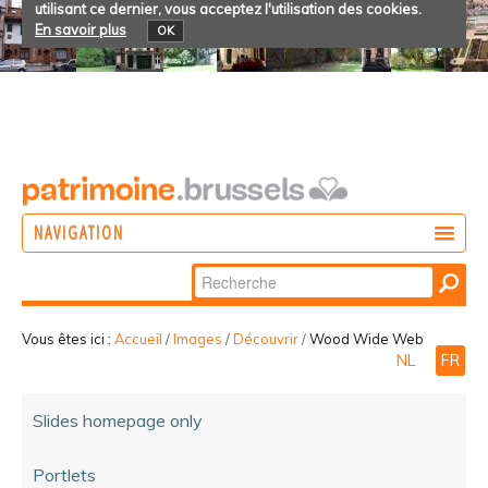
utilisant ce dernier, vous acceptez l'utilisation des cookies.
En savoir plus
OK
NAVIGATION
Chercher par
AGIR
Recherche
DÉCOUVRIR
avancée…
Vous êtes ici :
Accueil
/
Images
/
Découvrir
/
Wood Wide Web
NL
FR
PARTICIPER
Slides homepage only
Portlets