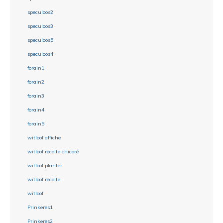
speculoos2
speculoos3
speculoos5
speculoos4
forain1
forain2
forain3
forain4
forain5
witloof affiche
witloof recolte chicoré
witloof planter
witloof recolte
witloof
Prinkeres1
Prinkeres2