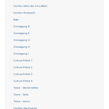
Carillon Mont des Arts détail
Carillon Parlement
Beer
Ommegang B
Ommegang E
Ommegang G
Ommegang H
Ommegang I
Culture fritkot 1
Culture fritkot 2
Culture fritkot 3
Culture fritkot 4
Toone - Marionnettes
Toone - Salle
Toone - mains
Carillon Ste-Gudule