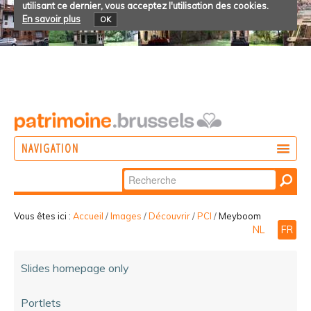
utilisant ce dernier, vous acceptez l'utilisation des cookies.
En savoir plus
OK
NAVIGATION
Chercher par
AGIR
Recherche
DÉCOUVRIR
avancée…
Vous êtes ici :
Accueil
/
Images
/
Découvrir
/
PCI
/
Meyboom
NL
FR
PARTICIPER
Slides homepage only
Portlets