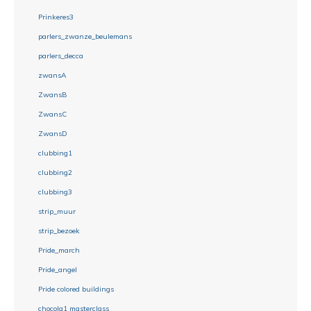
Prinkeres3
parlers_zwanze_beulemans
parlers_decca
zwansA
ZwansB
ZwansC
ZwansD
clubbing1
clubbing2
clubbing3
strip_muur
strip_bezoek
Pride_march
Pride_angel
Pride colored buildings
chocola1 masterclass