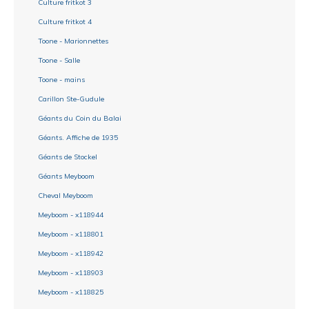
Culture fritkot 3
Culture fritkot 4
Toone - Marionnettes
Toone - Salle
Toone - mains
Carillon Ste-Gudule
Géants du Coin du Balai
Géants. Affiche de 1935
Géants de Stockel
Géants Meyboom
Cheval Meyboom
Meyboom - x118944
Meyboom - x118801
Meyboom - x118942
Meyboom - x118903
Meyboom - x118825