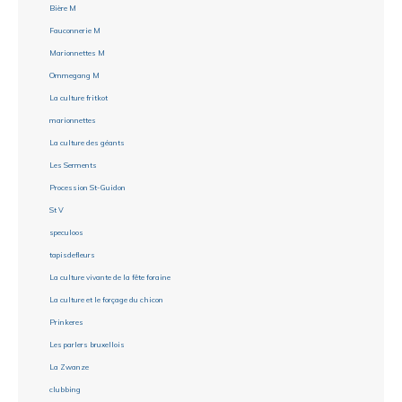
Bière M
Fauconnerie M
Marionnettes M
Ommegang M
La culture fritkot
marionnettes
La culture des géants
Les Serments
Procession St-Guidon
St V
speculoos
tapisdefleurs
La culture vivante de la fête foraine
La culture et le forçage du chicon
Prinkeres
Les parlers bruxellois
La Zwanze
clubbing