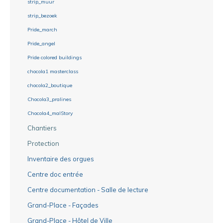
strip_muur
strip_bezoek
Pride_march
Pride_angel
Pride colored buildings
chocola1 masterclass
chocola2_boutique
Chocola3_pralines
Chocola4_malStory
Chantiers
Protection
Inventaire des orgues
Centre doc entrée
Centre documentation - Salle de lecture
Grand-Place - Façades
Grand-Place - Hôtel de Ville