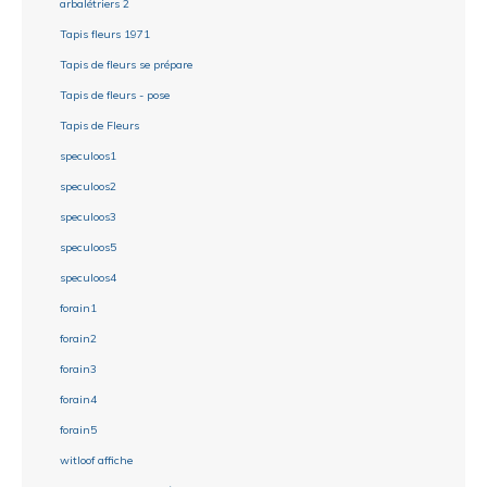
arbalétriers 2
Tapis fleurs 1971
Tapis de fleurs se prépare
Tapis de fleurs - pose
Tapis de Fleurs
speculoos1
speculoos2
speculoos3
speculoos5
speculoos4
forain1
forain2
forain3
forain4
forain5
witloof affiche