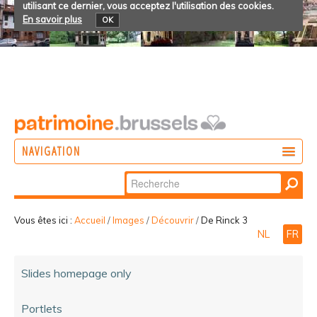
utilisant ce dernier, vous acceptez l'utilisation des cookies.
En savoir plus
OK
NAVIGATION
Chercher par
AGIR
Recherche
DÉCOUVRIR
avancée…
Vous êtes ici :
Accueil
/
Images
/
Découvrir
/
De Rinck 3
NL
FR
PARTICIPER
Slides homepage only
Portlets