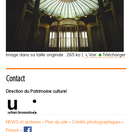
Image dans sa taille originale :
265 ko
|
Voir
Télécharger
Contact
Direction du Patrimoine culturel
NEWS et archives
-
Plan du site
-
Crédits photographiques
-
Presse
-