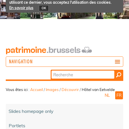
utilisant ce dernier, vous acceptez l'utilisation des cookies.
En savoir plus
OK
NAVIGATION
Chercher par
AGIR
Recherche
DÉCOUVRIR
avancée…
Vous êtes ici :
Accueil
/
Images
/
Découvrir
/
Hôtel van Eetvelde
NL
FR
PARTICIPER
Slides homepage only
Portlets