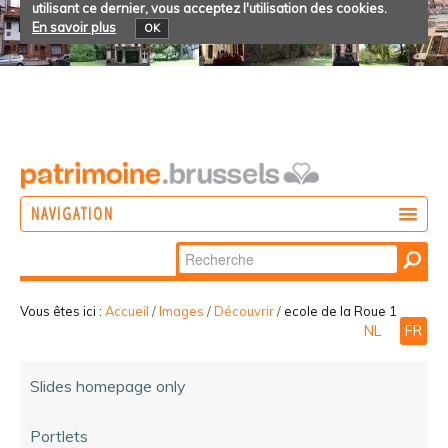
utilisant ce dernier, vous acceptez l'utilisation des cookies.
En savoir plus
OK
NAVIGATION
Chercher par
AGIR
Recherche
DÉCOUVRIR
avancée…
Vous êtes ici :
Accueil
/
Images
/
Découvrir
/
ecole de la Roue 1
NL
FR
PARTICIPER
Slides homepage only
Portlets