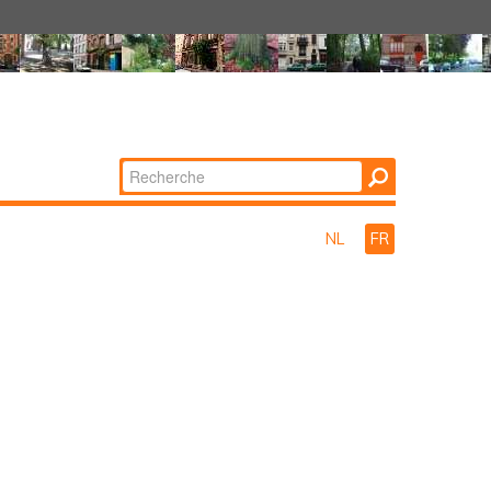
Chercher par
Recherche
avancée…
NL
FR