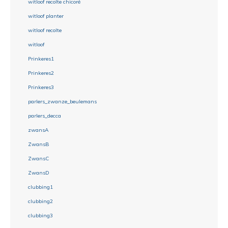
witloof recolte chicoré
witloof planter
witloof recolte
witloof
Prinkeres1
Prinkeres2
Prinkeres3
parlers_zwanze_beulemans
parlers_decca
zwansA
ZwansB
ZwansC
ZwansD
clubbing1
clubbing2
clubbing3