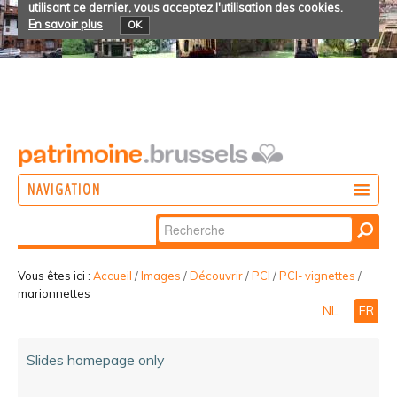
utilisant ce dernier, vous acceptez l'utilisation des cookies.
En savoir plus
OK
NAVIGATION
Chercher par
AGIR
Recherche
DÉCOUVRIR
avancée…
Vous êtes ici :
Accueil
/
Images
/
Découvrir
/
PCI
/
PCI- vignettes
/
marionnettes
PARTICIPER
NL
FR
Slides homepage only