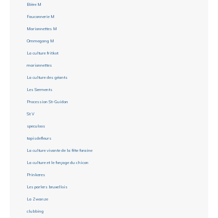
Bière M
Fauconnerie M
Marionnettes M
Ommegang M
La culture fritkot
marionnettes
La culture des géants
Les Serments
Procession St-Guidon
St V
speculoos
tapisdefleurs
La culture vivante de la fête foraine
La culture et le forçage du chicon
Prinkeres
Les parlers bruxellois
La Zwanze
clubbing