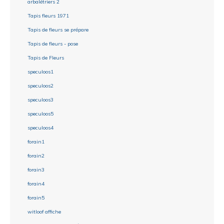
arbalétriers 2
Tapis fleurs 1971
Tapis de fleurs se prépare
Tapis de fleurs - pose
Tapis de Fleurs
speculoos1
speculoos2
speculoos3
speculoos5
speculoos4
forain1
forain2
forain3
forain4
forain5
witloof affiche