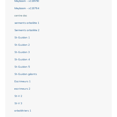
Meyboom - x118950
Meyboom - x118764
centre doc
serments arbalète 1
Serments arbalète 2
St-Guidon 1
St-Guidon 2
St-Guidon 3
St-Guidon 4
St-Guidon 5
St-Guidon géants
Escrimeurs 1
escrimeurs 2
St-V 2
St-V 3
arbalétriers 1