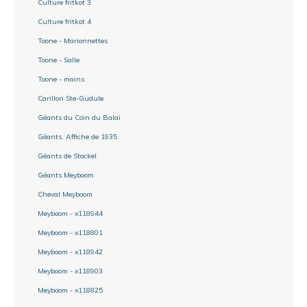
Culture fritkot 3
Culture fritkot 4
Toone - Marionnettes
Toone - Salle
Toone - mains
Carillon Ste-Gudule
Géants du Coin du Balai
Géants. Affiche de 1935
Géants de Stockel
Géants Meyboom
Cheval Meyboom
Meyboom - x118944
Meyboom - x118801
Meyboom - x118942
Meyboom - x118903
Meyboom - x118825