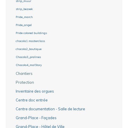
strip_muur
strip_bezoek
Pride_march
Pride_angel
Pride colored buildings
chocola1 masterclass
chocola2_boutique
Chocola3_pralines
Chocola4_malStory
Chantiers
Protection
Inventaire des orgues
Centre doc entrée
Centre documentation - Salle de lecture
Grand-Place - Façades
Grand-Place - Hôtel de Ville