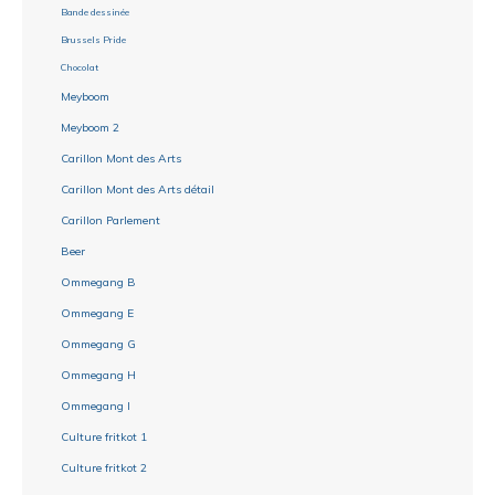
Bande dessinée
Brussels Pride
Chocolat
Meyboom
Meyboom 2
Carillon Mont des Arts
Carillon Mont des Arts détail
Carillon Parlement
Beer
Ommegang B
Ommegang E
Ommegang G
Ommegang H
Ommegang I
Culture fritkot 1
Culture fritkot 2