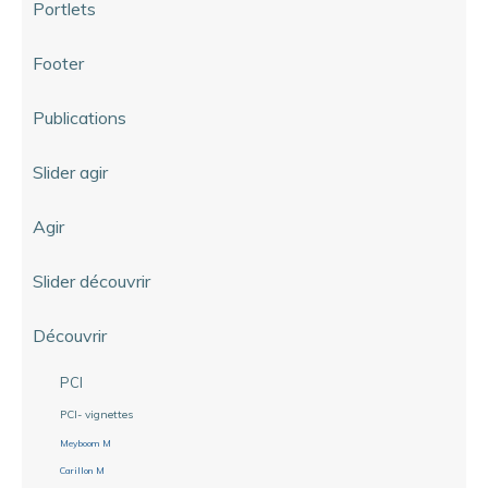
Portlets
Footer
Publications
Slider agir
Agir
Slider découvrir
Découvrir
PCI
PCI- vignettes
Meyboom M
Carillon M