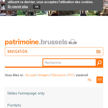
utilisant ce dernier, vous acceptez l'utilisation des cookies.
En savoir plus
OK
NAVIGATION
Chercher par
AGIR
Recherche
DÉCOUVRIR
avancée…
Vous êtes ici :
Accueil
/
Images
/
Découvrir
/
PCI
/
zwansA
NL
FR
PARTICIPER
Slides homepage only
Portlets