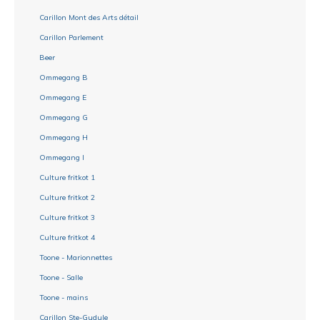
Carillon Mont des Arts détail
Carillon Parlement
Beer
Ommegang B
Ommegang E
Ommegang G
Ommegang H
Ommegang I
Culture fritkot 1
Culture fritkot 2
Culture fritkot 3
Culture fritkot 4
Toone - Marionnettes
Toone - Salle
Toone - mains
Carillon Ste-Gudule