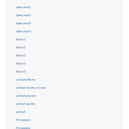
speculoos2
speculoos3
speculoos5
speculoos4
forain1
forain2
forain3
forain4
forain5
witloof affiche
witloof recolte chicoré
witloof planter
witloof recolte
witloof
Prinkeres1
Prinkeres2