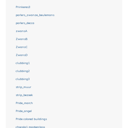
Prinkeres3
parlers_zwanze_beulemans
parlers_decca
zwansA
ZwansB
ZwansC
ZwansD
clubbing1
clubbing2
clubbing3
strip_muur
strip_bezoek
Pride_march
Pride_angel
Pride colored buildings
chocola1 masterclass