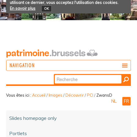
utilisant ce dernier, vous acceptez l'utilisation des cookies.
En savoir plus
OK
NAVIGATION
Chercher par
AGIR
Recherche
DÉCOUVRIR
avancée…
Vous êtes ici :
Accueil
/
Images
/
Découvrir
/
PCI
/
ZwansD
NL
FR
PARTICIPER
Slides homepage only
Portlets