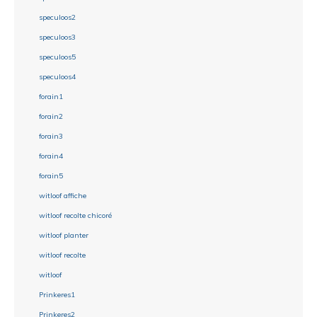
speculoos2
speculoos3
speculoos5
speculoos4
forain1
forain2
forain3
forain4
forain5
witloof affiche
witloof recolte chicoré
witloof planter
witloof recolte
witloof
Prinkeres1
Prinkeres2