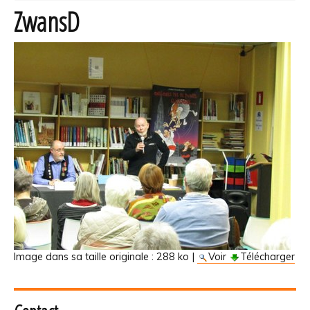
ZwansD
Image dans sa taille originale :
288 ko
|
Voir
Télécharger