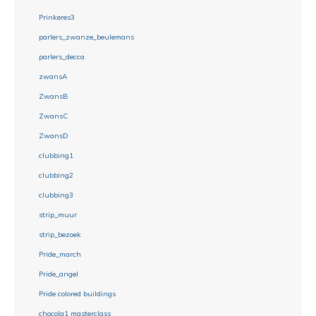
Prinkeres3
parlers_zwanze_beulemans
parlers_decca
zwansA
ZwansB
ZwansC
ZwansD
clubbing1
clubbing2
clubbing3
strip_muur
strip_bezoek
Pride_march
Pride_angel
Pride colored buildings
chocola1 masterclass