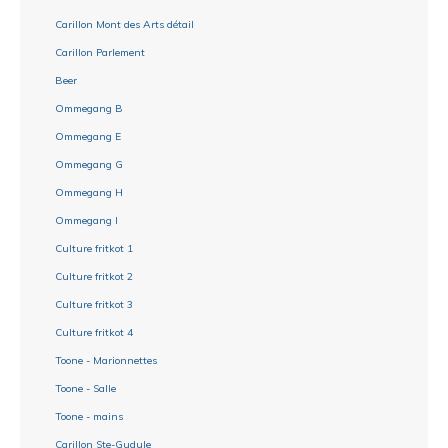
Carillon Mont des Arts détail
Carillon Parlement
Beer
Ommegang B
Ommegang E
Ommegang G
Ommegang H
Ommegang I
Culture fritkot 1
Culture fritkot 2
Culture fritkot 3
Culture fritkot 4
Toone - Marionnettes
Toone - Salle
Toone - mains
Carillon Ste-Gudule