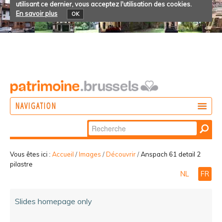
utilisant ce dernier, vous acceptez l'utilisation des cookies.
En savoir plus
OK
NAVIGATION
Chercher par
AGIR
Recherche
DÉCOUVRIR
avancée…
Vous êtes ici :
Accueil
/
Images
/
Découvrir
/
Anspach 61 detail 2
pilastre
PARTICIPER
NL
FR
Slides homepage only