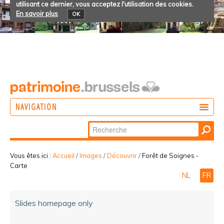
utilisant ce dernier, vous acceptez l'utilisation des cookies.
En savoir plus
OK
NAVIGATION
Chercher par
AGIR
Recherche
DÉCOUVRIR
avancée…
Vous êtes ici :
Accueil
/
Images
/
Découvrir
/
Forêt de Soignes -
Carte
PARTICIPER
NL
FR
Slides homepage only