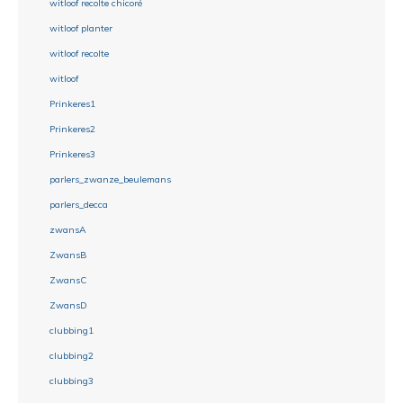
witloof recolte chicoré
witloof planter
witloof recolte
witloof
Prinkeres1
Prinkeres2
Prinkeres3
parlers_zwanze_beulemans
parlers_decca
zwansA
ZwansB
ZwansC
ZwansD
clubbing1
clubbing2
clubbing3