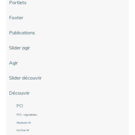
Portlets
Footer
Publications
Slider agir
Agir
Slider découvrir
Découvrir
PCI
PCI- vignettes
Meyboom M
Carillon M