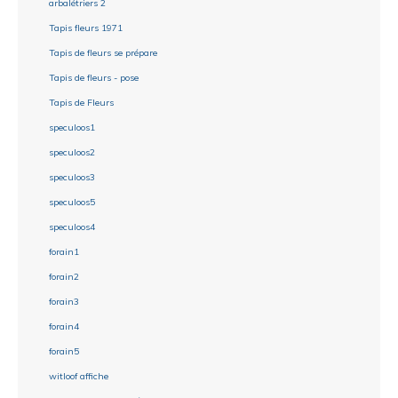
arbalétriers 2
Tapis fleurs 1971
Tapis de fleurs se prépare
Tapis de fleurs - pose
Tapis de Fleurs
speculoos1
speculoos2
speculoos3
speculoos5
speculoos4
forain1
forain2
forain3
forain4
forain5
witloof affiche