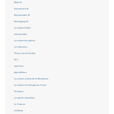
Bière M
Fauconnerie M
Marionnettes M
Ommegang M
La culture fritkot
marionnettes
La culture des géants
Les Serments
Procession St-Guidon
St V
speculoos
tapisdefleurs
La culture vivante de la fête foraine
La culture et le forçage du chicon
Prinkeres
Les parlers bruxellois
La Zwanze
clubbing