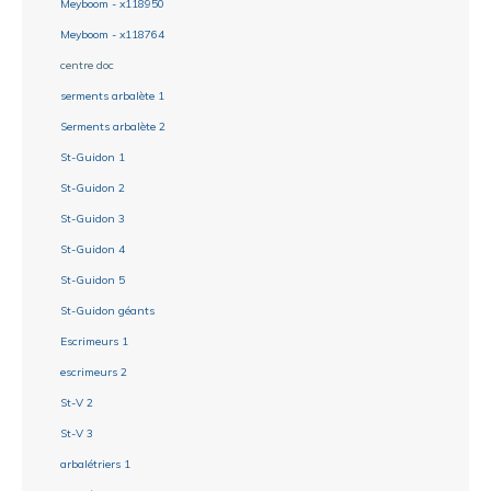
Meyboom - x118950
Meyboom - x118764
centre doc
serments arbalète 1
Serments arbalète 2
St-Guidon 1
St-Guidon 2
St-Guidon 3
St-Guidon 4
St-Guidon 5
St-Guidon géants
Escrimeurs 1
escrimeurs 2
St-V 2
St-V 3
arbalétriers 1