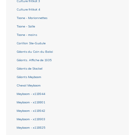
Culture fritkot 3
Culture fritkot 4
Toone - Marionnettes
Toone - Salle
Toone - mains
Carillon Ste-Gudule
Géants du Coin du Balai
Géants. Affiche de 1935
Géants de Stockel
Géants Meyboom
Cheval Meyboom
Meyboom - x118944
Meyboom - x118801
Meyboom - x118942
Meyboom - x118903
Meyboom - x118825