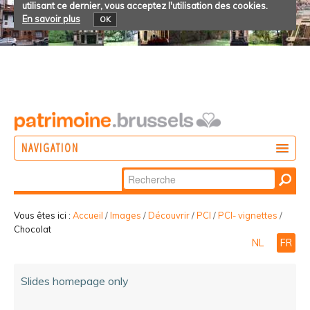
utilisant ce dernier, vous acceptez l'utilisation des cookies.
En savoir plus
OK
NAVIGATION
Chercher par
AGIR
Recherche
DÉCOUVRIR
avancée…
Vous êtes ici :
Accueil
/
Images
/
Découvrir
/
PCI
/
PCI- vignettes
/
Chocolat
PARTICIPER
NL
FR
Slides homepage only