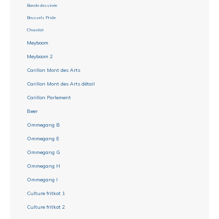
Bande dessinée
Brussels Pride
Chocolat
Meyboom
Meyboom 2
Carillon Mont des Arts
Carillon Mont des Arts détail
Carillon Parlement
Beer
Ommegang B
Ommegang E
Ommegang G
Ommegang H
Ommegang I
Culture fritkot 1
Culture fritkot 2