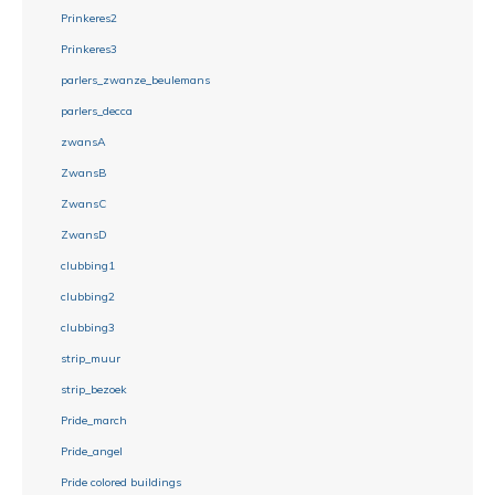
Prinkeres2
Prinkeres3
parlers_zwanze_beulemans
parlers_decca
zwansA
ZwansB
ZwansC
ZwansD
clubbing1
clubbing2
clubbing3
strip_muur
strip_bezoek
Pride_march
Pride_angel
Pride colored buildings