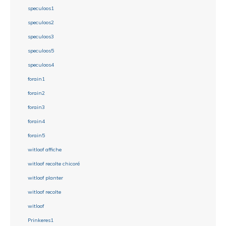
speculoos1
speculoos2
speculoos3
speculoos5
speculoos4
forain1
forain2
forain3
forain4
forain5
witloof affiche
witloof recolte chicoré
witloof planter
witloof recolte
witloof
Prinkeres1