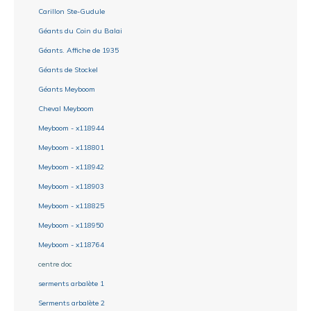
Carillon Ste-Gudule
Géants du Coin du Balai
Géants. Affiche de 1935
Géants de Stockel
Géants Meyboom
Cheval Meyboom
Meyboom - x118944
Meyboom - x118801
Meyboom - x118942
Meyboom - x118903
Meyboom - x118825
Meyboom - x118950
Meyboom - x118764
centre doc
serments arbalète 1
Serments arbalète 2