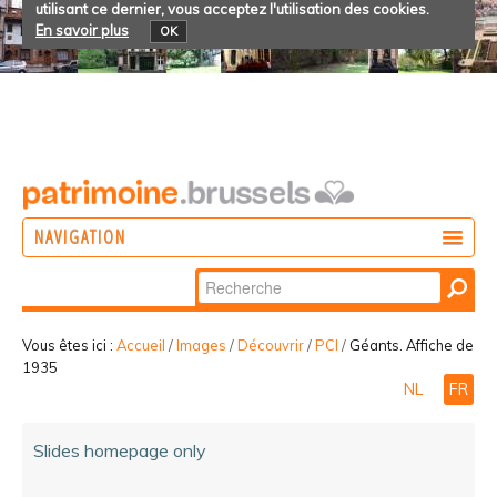
utilisant ce dernier, vous acceptez l'utilisation des cookies.
En savoir plus
OK
NAVIGATION
Chercher par
AGIR
Recherche
DÉCOUVRIR
avancée…
Vous êtes ici :
Accueil
/
Images
/
Découvrir
/
PCI
/
Géants. Affiche de
1935
PARTICIPER
NL
FR
Slides homepage only