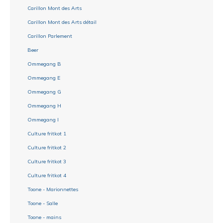
Carillon Mont des Arts
Carillon Mont des Arts détail
Carillon Parlement
Beer
Ommegang B
Ommegang E
Ommegang G
Ommegang H
Ommegang I
Culture fritkot 1
Culture fritkot 2
Culture fritkot 3
Culture fritkot 4
Toone - Marionnettes
Toone - Salle
Toone - mains