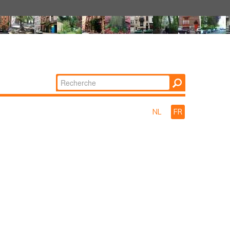
Chercher par
Recherche
avancée…
NL
FR