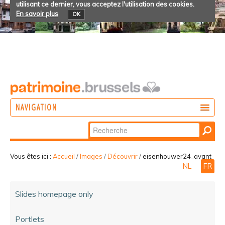
utilisant ce dernier, vous acceptez l'utilisation des cookies.
En savoir plus
OK
NAVIGATION
Chercher par
AGIR
Recherche
DÉCOUVRIR
avancée…
Vous êtes ici :
Accueil
/
Images
/
Découvrir
/
eisenhouwer24_avant
NL
FR
PARTICIPER
Slides homepage only
Portlets