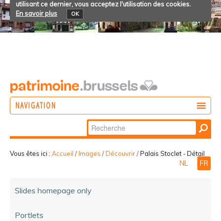
utilisant ce dernier, vous acceptez l'utilisation des cookies.
En savoir plus
OK
NAVIGATION
Chercher par
AGIR
Recherche
DÉCOUVRIR
avancée…
Vous êtes ici :
Accueil
/
Images
/
Découvrir
/
Palais Stoclet - Détail
NL
FR
PARTICIPER
Slides homepage only
Portlets