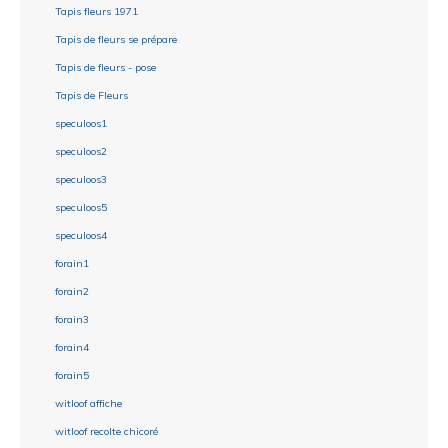
Tapis fleurs 1971
Tapis de fleurs se prépare
Tapis de fleurs - pose
Tapis de Fleurs
speculoos1
speculoos2
speculoos3
speculoos5
speculoos4
forain1
forain2
forain3
forain4
forain5
witloof affiche
witloof recolte chicoré