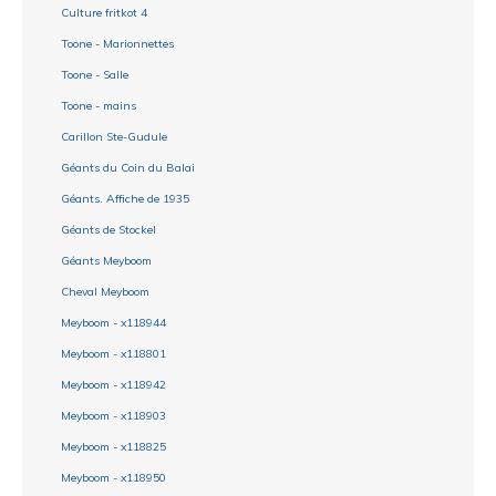
Culture fritkot 4
Toone - Marionnettes
Toone - Salle
Toone - mains
Carillon Ste-Gudule
Géants du Coin du Balai
Géants. Affiche de 1935
Géants de Stockel
Géants Meyboom
Cheval Meyboom
Meyboom - x118944
Meyboom - x118801
Meyboom - x118942
Meyboom - x118903
Meyboom - x118825
Meyboom - x118950