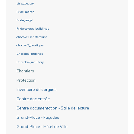
strip_bezoek
Pride_march
Pride_angel
Pride colored buildings
chocola1 masterclass
chocola2_boutique
Chocola3_pralines
Chocola4_malStory
Chantiers
Protection
Inventaire des orgues
Centre doc entrée
Centre documentation - Salle de lecture
Grand-Place - Façades
Grand-Place - Hôtel de Ville