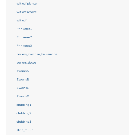
witloof planter
witloof recolte
witloof
Prinkeres1
Prinkeres2
Prinkeres3
parlers_zwanze_beulemans
parlers_decca
zwansA
ZwansB
ZwansC
ZwansD
clubbing1
clubbing2
clubbing3
strip_muur