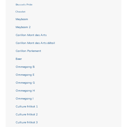
Brussels Pride
Chocolat
Meyboom
Meyboom 2
Carillon Mont des Arts
Carillon Mont des Arts détail
Carillon Parlement
Beer
Ommegang B
Ommegang E
Ommegang G
Ommegang H
Ommegang I
Culture fritkot 1
Culture fritkot 2
Culture fritkot 3