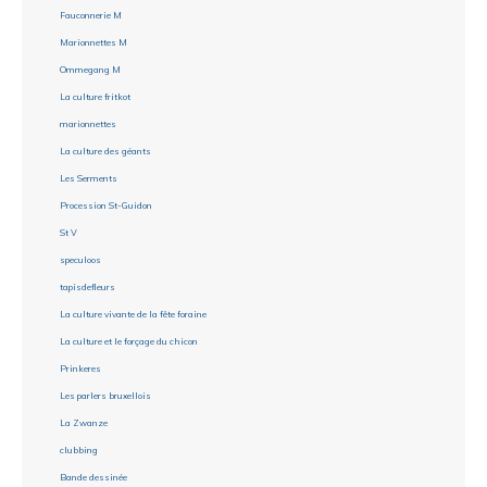
Fauconnerie M
Marionnettes M
Ommegang M
La culture fritkot
marionnettes
La culture des géants
Les Serments
Procession St-Guidon
St V
speculoos
tapisdefleurs
La culture vivante de la fête foraine
La culture et le forçage du chicon
Prinkeres
Les parlers bruxellois
La Zwanze
clubbing
Bande dessinée