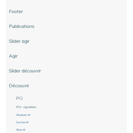
Footer
Publications
Slider agir
Agir
Slider découvrir
Découvrir
PCI
PCI- vignettes
Meyboom M
Carillon M
Bière M