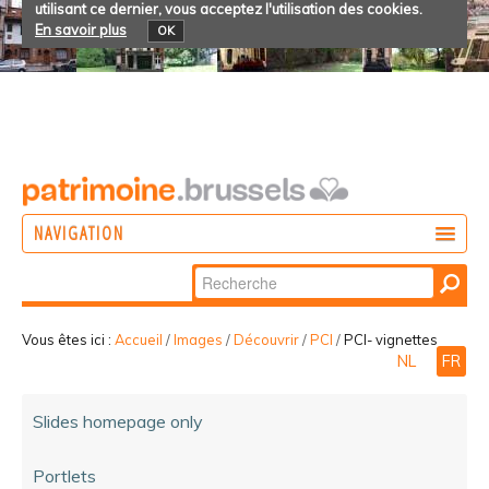
utilisant ce dernier, vous acceptez l'utilisation des cookies.
En savoir plus
OK
NAVIGATION
Chercher par
AGIR
Recherche
DÉCOUVRIR
avancée…
Vous êtes ici :
Accueil
/
Images
/
Découvrir
/
PCI
/
PCI- vignettes
NL
FR
PARTICIPER
Slides homepage only
Portlets