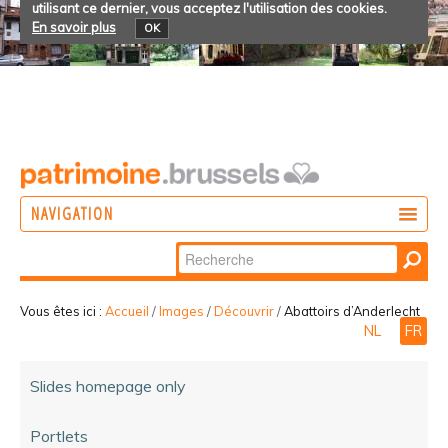
utilisant ce dernier, vous acceptez l'utilisation des cookies.
En savoir plus
OK
NAVIGATION
Chercher par
AGIR
Recherche
DÉCOUVRIR
avancée…
Vous êtes ici :
Accueil
/
Images
/
Découvrir
/
Abattoirs d’Anderlecht
NL
FR
PARTICIPER
Slides homepage only
Portlets