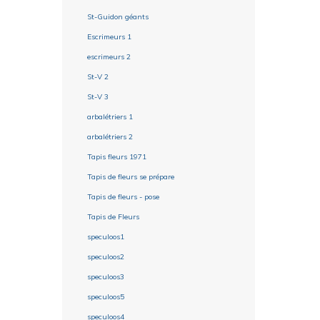
St-Guidon géants
Escrimeurs 1
escrimeurs 2
St-V 2
St-V 3
arbalétriers 1
arbalétriers 2
Tapis fleurs 1971
Tapis de fleurs se prépare
Tapis de fleurs - pose
Tapis de Fleurs
speculoos1
speculoos2
speculoos3
speculoos5
speculoos4