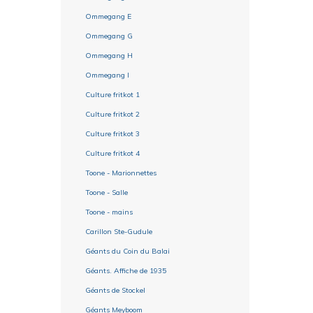
Ommegang E
Ommegang G
Ommegang H
Ommegang I
Culture fritkot 1
Culture fritkot 2
Culture fritkot 3
Culture fritkot 4
Toone - Marionnettes
Toone - Salle
Toone - mains
Carillon Ste-Gudule
Géants du Coin du Balai
Géants. Affiche de 1935
Géants de Stockel
Géants Meyboom