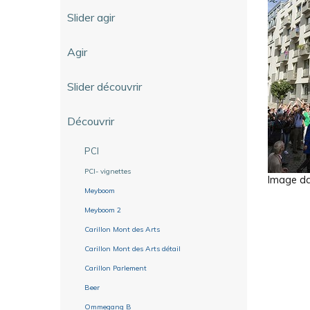
Slider agir
Agir
Slider découvrir
Découvrir
PCI
PCI- vignettes
Image dan
Meyboom
Meyboom 2
Carillon Mont des Arts
Carillon Mont des Arts détail
Carillon Parlement
Beer
Ommegang B