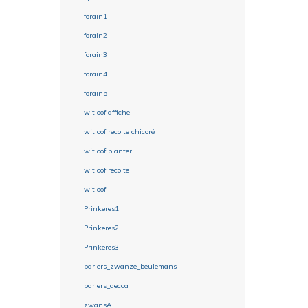
forain1
forain2
forain3
forain4
forain5
witloof affiche
witloof recolte chicoré
witloof planter
witloof recolte
witloof
Prinkeres1
Prinkeres2
Prinkeres3
parlers_zwanze_beulemans
parlers_decca
zwansA