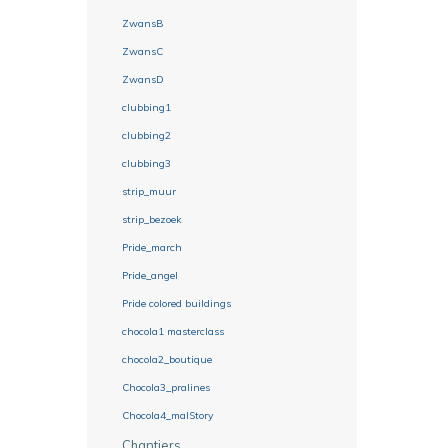
ZwansB
ZwansC
ZwansD
clubbing1
clubbing2
clubbing3
strip_muur
strip_bezoek
Pride_march
Pride_angel
Pride colored buildings
chocola1 masterclass
chocola2_boutique
Chocola3_pralines
Chocola4_malStory
Chantiers