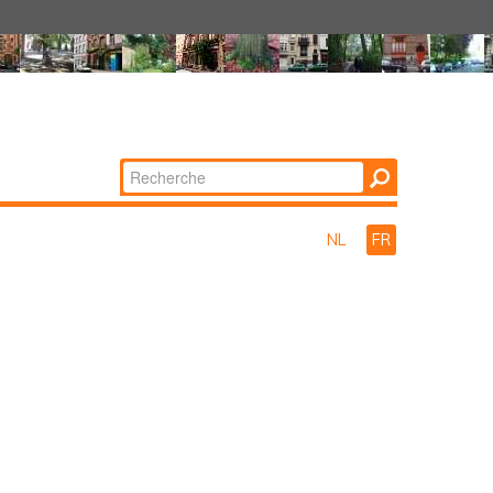
Chercher par
Recherche
avancée…
NL
FR