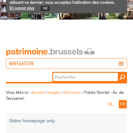
utilisant ce dernier, vous acceptez l'utilisation des cookies.
En savoir plus
OK
NAVIGATION
Chercher par
AGIR
Recherche
DÉCOUVRIR
avancée…
Vous êtes ici :
Accueil
/
Images
/
Découvrir
/
Palais Stoclet - Av. de
Tervueren
PARTICIPER
NL
FR
Slides homepage only