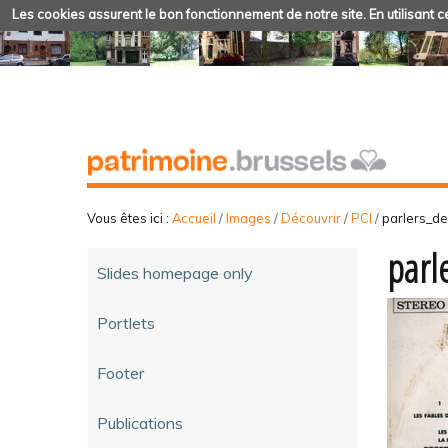
Les cookies assurent le bon fonctionnement de notre site. En utilisant ce
Vous êtes ici :
Accueil
/
Images
/
Découvrir
/
PCI
/
parlers_d
parl
Slides homepage only
Portlets
Footer
Publications