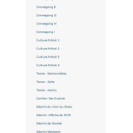
Ommegang E
Ommegang G
Ommegang H
Ommegang I
Culture fritkot 1
Culture fritkot 2
Culture fritkot 3
Culture fritkot 4
Toone - Marionnettes
Toone - Salle
Toone - mains
Carillon Ste-Gudule
Géants du Coin du Balai
Géants. Affiche de 1935
Géants de Stockel
Géants Meyboom