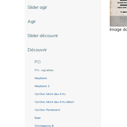
Slider agir
Agir
Image dan
Slider découvrir
Découvrir
PCI
PCI- vignettes
Meyboom
Meyboom 2
Carillon Mont des Arts
Carillon Mont des Arts détail
Carillon Parlement
Beer
Ommegang B