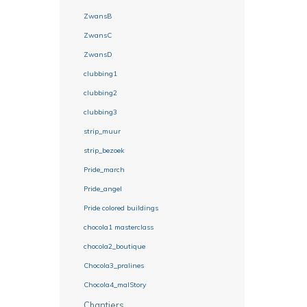
ZwansB
ZwansC
ZwansD
clubbing1
clubbing2
clubbing3
strip_muur
strip_bezoek
Pride_march
Pride_angel
Pride colored buildings
chocola1 masterclass
chocola2_boutique
Chocola3_pralines
Chocola4_malStory
Chantiers