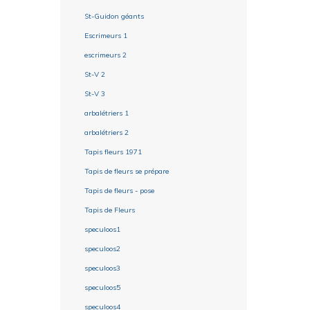
St-Guidon géants
Escrimeurs 1
escrimeurs 2
St-V 2
St-V 3
arbalétriers 1
arbalétriers 2
Tapis fleurs 1971
Tapis de fleurs se prépare
Tapis de fleurs - pose
Tapis de Fleurs
speculoos1
speculoos2
speculoos3
speculoos5
speculoos4