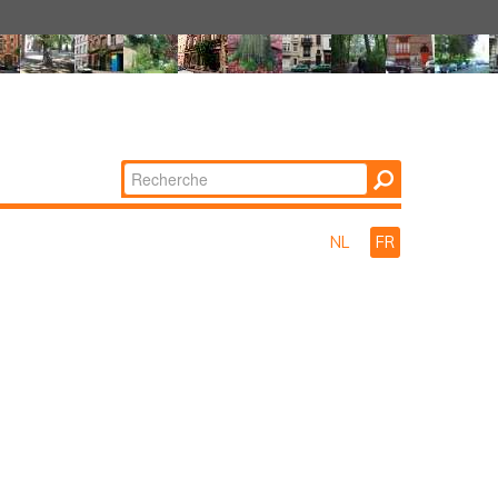
Chercher par
Recherche
avancée…
NL
FR