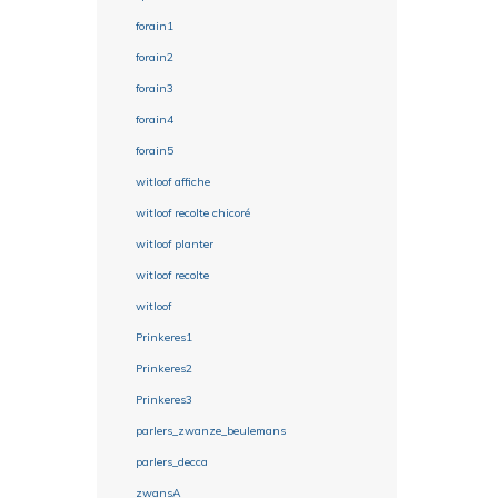
forain1
forain2
forain3
forain4
forain5
witloof affiche
witloof recolte chicoré
witloof planter
witloof recolte
witloof
Prinkeres1
Prinkeres2
Prinkeres3
parlers_zwanze_beulemans
parlers_decca
zwansA