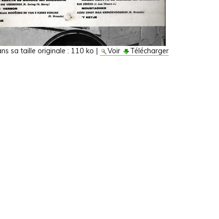
s sa taille originale :
110 ko
|
Voir
Télécharger